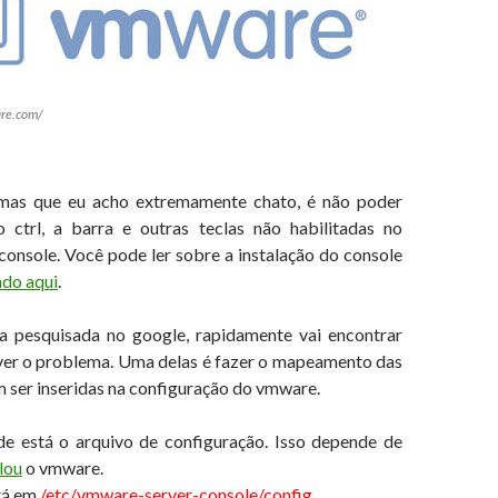
re.com/
as que eu acho extremamente chato, é não poder
o ctrl, a barra e outras teclas não habilitadas no
onsole. Você pode ler sobre a instalação do console
ndo aqui
.
a pesquisada no google, rapidamente vai encontrar
ver o problema. Uma delas é fazer o mapeamento das
m ser inseridas na configuração do vmware.
e está o arquivo de configuração. Isso depende de
lou
o vmware.
tá em
/etc/vmware-server-console/config
.