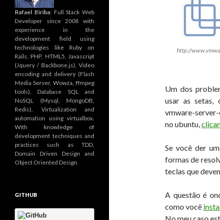
Rafael Biriba
: Full Stack Web
Developer since 2008 with
experience in the
development field using
technologies like Ruby on
http://www.vmwa
Rails, PHP, HTML5, Javascript
(Jquery / Backbone.js), Video
encoding and delivery (Flash
Media Server, Wowza, ffmpeg
Um dos problem
tools), Database SQL and
usar as setas, 
NoSQL (Mysql, MongoDB,
Redis), Virtualization and
vmware-server-c
automation using virtualbox.
no ubuntu,
clica
With knowledge of
development techniques and
practices such as TDD,
Se você der um
Domain Driven Design and
formas de resol
Object Oriented Design.
teclas que deve
A questão é ond
GITHUB
como você
insta
No meu caso es