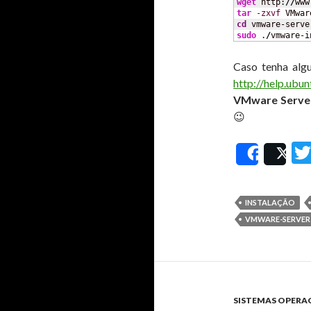
wget
 http:
//
www
tar
-zxvf
 VMwar
cd
 vmware-serve
sudo
 .
/
vmware-i
Caso tenha algu
http://help.ub
VMware Server
😉
Share
Po
INSTALAÇÃO
VMWARE-SERVER
SISTEMAS OPERA