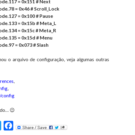
de.117 = 0x151 # Next
e.78 = 0x46 # Scroll_Lock
de.127 = 0x100 # Pause
de.133 = 0x15b # Meta_L
de.134 = 0x15c # Meta_R
de.135 = 0x15d # Menu
de.97 = 0x073 # Slash
ou o arquivo de configuração, veja algumas outras
rences
,
nfig
,
/config
ado… 😉
T
F
st