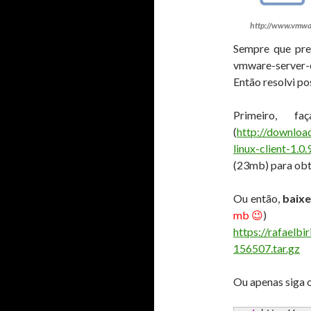
http://www.vmwa
Sempre que pre
vmware-server-
Então resolvi pos
Primeiro, 
(
http://downlo
linux-client-1.0
(23mb) para obt
Ou então,
baixe
mb 😉
)
https://rafaelb
156507.tar.gz
Ou apenas siga 