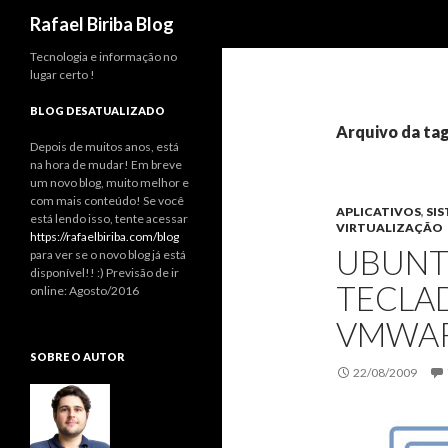
Pesquisar
Rafael Biriba Blog
Tecnologia e informação no
lugar certo !
BLOG DESATUALIZADO
Arquivo da tag
Depois de muitos anos, está
na hora de mudar! Em breve
um novo blog, muito melhor e
com mais conteúdo! Se você
APLICATIVOS
,
SI
está lendo isso, tente acessar
VIRTUALIZAÇÃO
https://rafaelbiriba.com/blog
UBUNT
para ver se o novo blog já está
disponível!! :) Previsão de ir
TECLA
online: Agosto/2016
VMWAR
SOBRE O AUTOR
22/08/2009