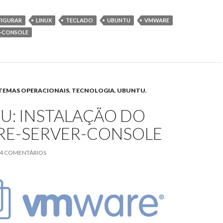
w
ac
itt
e
IGURAR
LINUX
TECLADO
UBUNTU
VMWARE
er
b
-CONSOLE
o
o
k
STEMAS OPERACIONAIS
,
TECNOLOGIA
,
UBUNTU
,
U: INSTALAÇÃO DO
E-SERVER-CONSOLE
4 COMENTÁRIOS