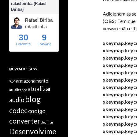
rafaelbiriba (Rafael
Biriba)
Adicionem as seg
Rafael Biriba
(
OBS
: Tem que 
rafaelbiriba
vmware não está
30
9
xkeymap.keyco
Followers
Following
xkeymap.keyco
xkeymap.keyco
xkeymap.keyco
NUVEM DE TAGS
xkeymap.keyco
xkeymap.keyco
armazenamento
9.04
xkeymap.keyco
atualizar
atualizando
xkeymap.keyco
blog
audio
xkeymap.keycod
codec
xkeymap.keyco
codigo
xkeymap.keyco
converter
decifrar
xkeymap.keyco
Desenvolvime
xkeymap.keyco