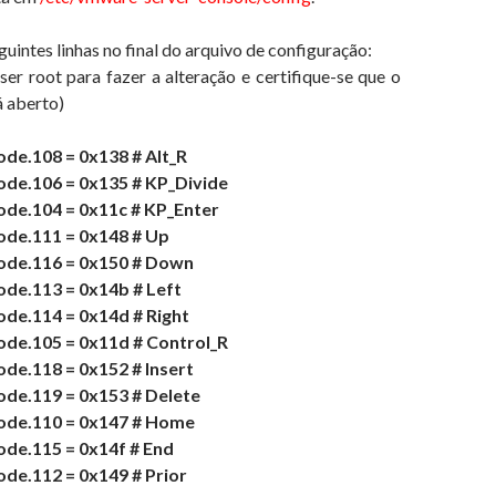
uintes linhas no final do arquivo de configuração:
ser root para fazer a alteração e certifique-se que o
 aberto)
de.108 = 0x138 # Alt_R
de.106 = 0x135 # KP_Divide
de.104 = 0x11c # KP_Enter
de.111 = 0x148 # Up
de.116 = 0x150 # Down
de.113 = 0x14b # Left
de.114 = 0x14d # Right
de.105 = 0x11d # Control_R
e.118 = 0x152 # Insert
de.119 = 0x153 # Delete
de.110 = 0x147 # Home
de.115 = 0x14f # End
de.112 = 0x149 # Prior