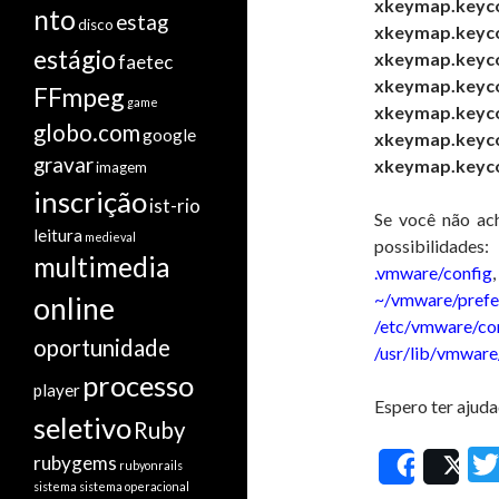
xkeymap.keyco
nto
estag
disco
xkeymap.keycod
estágio
xkeymap.keyco
faetec
xkeymap.keyco
FFmpeg
game
xkeymap.keyco
globo.com
google
xkeymap.keyco
gravar
xkeymap.keyco
imagem
inscrição
ist-rio
Se você não ach
leitura
medieval
possibilidades:
multimedia
.vmware/config
,
~/vmware/prefe
online
/etc/vmware/co
oportunidade
/usr/lib/vmware
processo
player
Espero ter ajud
seletivo
Ruby
rubygems
rubyonrails
Share
Po
sistema
sistema operacional