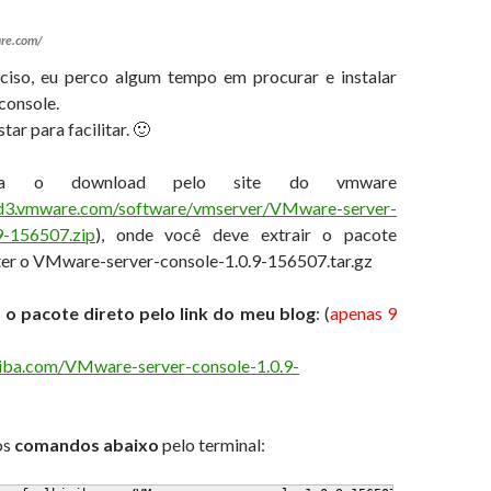
re.com/
ciso, eu perco algum tempo em procurar e instalar
console.
tar para facilitar. 🙂
faça o download pelo site do vmware
ad3.vmware.com/software/vmserver/VMware-server-
.9-156507.zip
), onde você deve extrair o pacote
er o VMware-server-console-1.0.9-156507.tar.gz
 o pacote direto pelo link do meu blog
: (
apenas 9
iriba.com/VMware-server-console-1.0.9-
os
comandos abaixo
pelo terminal: