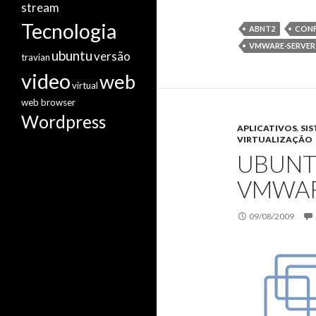
stream
Tecnologia
ABNT2
CONF
VMWARE-SERVER
ubuntu
versão
travian
video
web
virtual
web browser
Wordpress
APLICATIVOS
,
SI
VIRTUALIZAÇÃO
UBUNT
VMWAR
09/08/2009