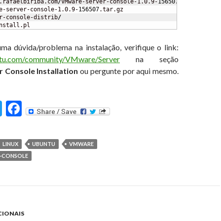
.rafaelbiriba.com
/
VMware-server-console-1.0.9-
156507
e-server-console-1.0.9-
156507
r-console-distrib
/
nstall.pl
ma dúvida/problema na instalação, verifique o link:
untu.com/community/VMware/Server
na seção
 Console Installation
ou pergunte por aqui mesmo.
T
F
st
w
ac
itt
e
LINUX
UBUNTU
VMWARE
er
b
-CONSOLE
o
o
k
CIONAIS