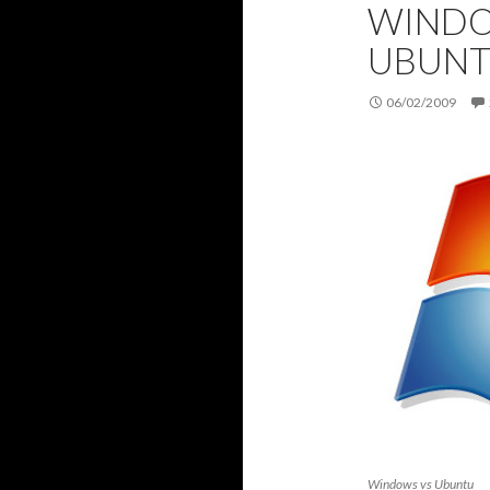
WINDO
UBUN
06/02/2009
Windows vs Ubuntu