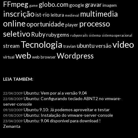
FFmpeg
globo.com
gravar
google
imagem
game
inscrição
multimedia
ist-rio
leitura
medieval
online
processo
oportunidade
player
seletivo
Ruby
rubygems
rubyonrails
sistema
sistema operacional
video
Tecnologia
ubuntu
stream
versão
travian
web
Wordpress
virtual
web browser
LEIA TAMBÉM:
Ubuntu: Vem por aí a versão 9.04
22/04/2009
Ubuntu: Configurando teclado ABNT2 no vmware-
22/08/2009
server-console
Ubuntu 9.10: Já podemos aproveitar e testar
09/10/2009
Ubuntu: Instalação do vmware-server-console
09/08/2009
Ubuntu: 9.04 disponível para download !
23/04/2009
Zemanta