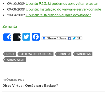
Ubuntu 9.10: Já podemos aproveitar e testar
09/10/2009
Ubuntu: Instalação do vmware-server-console
09/08/2009
Ubuntu: 9.04 disponível para download !
23/04/2009
Zemanta
T
F
Share
Post
w
ac
itt
e
LINUX
SISTEMA OPERACIONAL
UBUNTU
WINDOWS
er
b
WINDOWS XP
o
o
PRÓXIMO POST
k
Navegação
Disco Virtual: Opção para Backup ?
de
posts