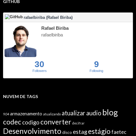
GITHUB
rafaelbiriba (Rafael Biriba)
Rafael Biriba
rafaelbiriba
30
9
Followers
Following
NUVEM DE TAGS
blog
atualizar
audio
armazenamento
9.04
atualizando
codec
converter
codigo
decifrar
Desenvolvimento
estágio
estag
faetec
disco