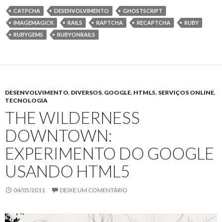
itt
e
CATPCHA
DESENVOLVIMENTO
GHOSTSCRIPT
er
b
IMAGEMAGICK
RAILS
RAPTCHA
RECAPTCHA
RUBY
o
RUBYGEMS
RUBYONRAILS
o
k
DESENVOLVIMENTO
,
DIVERSOS
,
GOOGLE
,
HTML5
,
SERVIÇOS ONLINE
,
TECNOLOGIA
THE WILDERNESS
DOWNTOWN:
EXPERIMENTO DO GOOGLE
USANDO HTML5
04/05/2011
DEIXE UM COMENTÁRIO