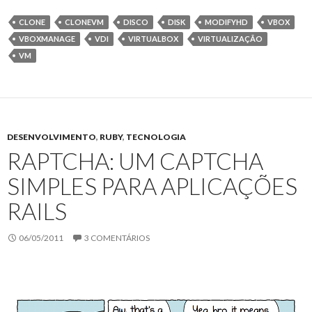
itt
e
CLONE
CLONEVM
DISCO
DISK
MODIFYHD
VBOX
er
b
VBOXMANAGE
VDI
VIRTUALBOX
VIRTUALIZAÇÃO
o
VM
o
k
DESENVOLVIMENTO
,
RUBY
,
TECNOLOGIA
RAPTCHA: UM CAPTCHA
SIMPLES PARA APLICAÇÕES
RAILS
06/05/2011
3 COMENTÁRIOS