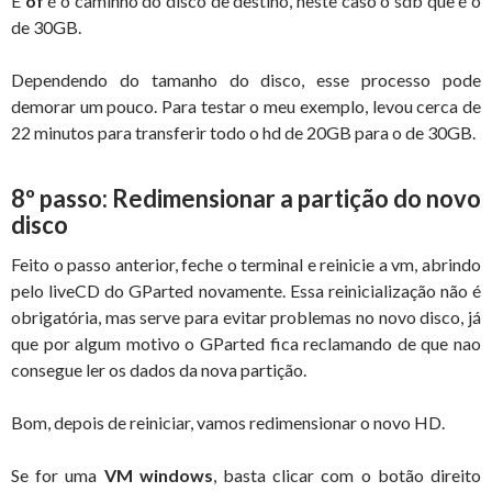
E
of
é o caminho do disco de destino, neste caso o sdb que é o
de 30GB.
Dependendo do tamanho do disco, esse processo pode
demorar um pouco. Para testar o meu exemplo, levou cerca de
22 minutos para transferir todo o hd de 20GB para o de 30GB.
8º passo: Redimensionar a partição do novo
disco
Feito o passo anterior, feche o terminal e reinicie a vm, abrindo
pelo liveCD do GParted novamente. Essa reinicialização não é
obrigatória, mas serve para evitar problemas no novo disco, já
que por algum motivo o GParted fica reclamando de que nao
consegue ler os dados da nova partição.
Bom, depois de reiniciar, vamos redimensionar o novo HD.
Se for uma
VM windows
, basta clicar com o botão direito