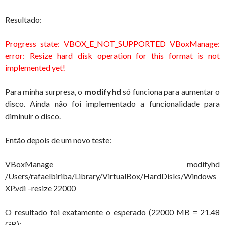
Resultado:
Progress state: VBOX_E_NOT_SUPPORTED VBoxManage:
error: Resize hard disk operation for this format is not
implemented yet!
Para minha surpresa, o
modifyhd
só funciona para aumentar o
disco. Ainda não foi implementado a funcionalidade para
diminuir o disco.
Então depois de um novo teste:
VBoxManage modifyhd
/Users/rafaelbiriba/Library/VirtualBox/HardDisks/Windows
XP.vdi –resize 22000
O resultado foi exatamente o esperado (22000 MB = 21.48
GB):