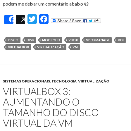
podem me deixar um comentário abaixo 😉
T
F
Share
Post
w
ac
itt
e
DISCO
DISK
MODIFYHD
VBOX
VBOXMANAGE
VDI
er
b
VIRTUALBOX
VIRTUALIZAÇÃO
VM
o
o
k
SISTEMAS OPERACIONAIS
,
TECNOLOGIA
,
VIRTUALIZAÇÃO
VIRTUALBOX 3:
AUMENTANDO O
TAMANHO DO DISCO
VIRTUAL DA VM