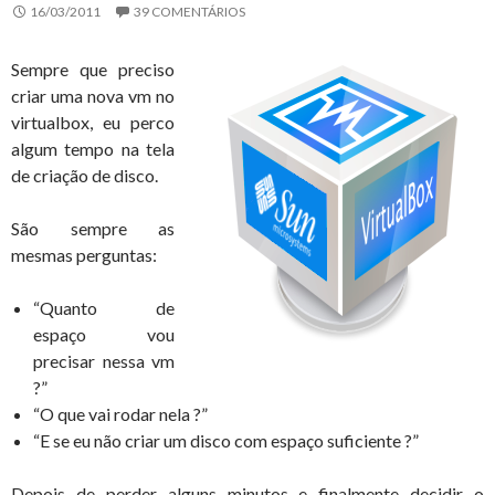
16/03/2011
39 COMENTÁRIOS
Sempre que preciso
criar uma nova vm no
virtualbox, eu perco
algum tempo na tela
de criação de disco.
São sempre as
mesmas perguntas:
“Quanto de
espaço vou
precisar nessa vm
?”
“O que vai rodar nela ?”
“E se eu não criar um disco com espaço suficiente ?”
Depois de perder alguns minutos e finalmente decidir o