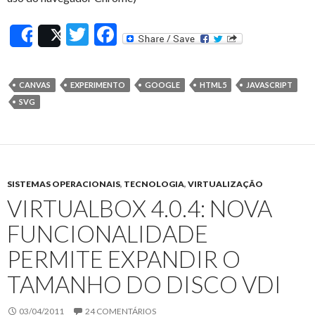
T
F
Share
Post
w
ac
itt
e
CANVAS
EXPERIMENTO
GOOGLE
HTML5
JAVASCRIPT
er
b
SVG
o
o
k
SISTEMAS OPERACIONAIS
,
TECNOLOGIA
,
VIRTUALIZAÇÃO
VIRTUALBOX 4.0.4: NOVA
FUNCIONALIDADE
PERMITE EXPANDIR O
TAMANHO DO DISCO VDI
03/04/2011
24 COMENTÁRIOS