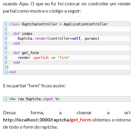
usando Ajax. O que eu fiz foi colocar no controller um render
partial como mostra o código a seguir:
1

class
 RaptchaController 
<
 ApplicationController

2

3

def
 index

4

    Raptcha.
render
(
controller=
self
, params
)
5

end
6

7

def
 get_form

8

    render 
:partial
=>
"form"
9

end
10

end
E no partial “form” ficou assim:
<%
= raw Raptcha.
input
%>
Dessa forma, a chamar a url:
http://localhost:3000/raptcha/
get_form
obtemos o retorno
de todo o form do raptcha: