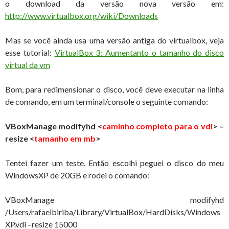
o download da versão nova versão em:
http://www.virtualbox.org/wiki/Downloads
Mas se você ainda usa uma versão antiga do virtualbox, veja
esse tutorial:
VirtualBox 3: Aumentanto o tamanho do disco
virtual da vm
Bom, para redimensionar o disco, você deve executar na linha
de comando, em um terminal/console o seguinte comando:
VBoxManage modifyhd <
caminho completo para o vdi
> –
resize <
tamanho em mb
>
Tentei fazer um teste. Então escolhi peguei o disco do meu
WindowsXP de 20GB e rodei o comando:
VBoxManage modifyhd
/Users/rafaelbiriba/Library/VirtualBox/HardDisks/Windows
XP.vdi –resize 15000