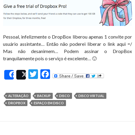
Pessoal, infelizmente o DropBox liberou apenas 1 convite por
usuário assintante… Então não poderei liberar o link aqui =/
Mas não desanimem… Podem assinar o DropBox
tranquilamente pois o serviço é excelente… 🙂
T
F
Share
Post
w
ac
itt
e
ALTERAÇÃO
BACKUP
DISCO
DISCO VIRTUAL
er
b
DROPBOX
ESPAÇO EM DISCO
o
o
k