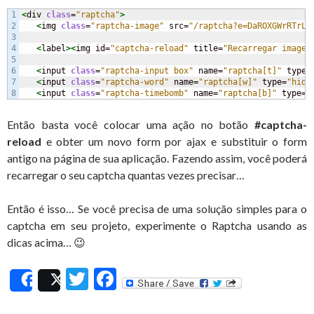
1

<
div 
class
=
"raptcha"
>
2

<
img 
class
=
"raptcha-image"
 src=
"/raptcha?e=DaROXGWrRTrLd
3

4

<
label
><
img id=
"captcha-reload"
 title=
"Recarregar imagem
5

6

<
input 
class
=
"raptcha-input box"
 name=
"raptcha[t]"
 type=
7

<
input 
class
=
"raptcha-word"
 name=
"raptcha[w]"
 type=
"hidd
<
input 
class
=
"raptcha-timebomb"
 name=
"raptcha[b]"
 type=
"
Então basta você colocar uma ação no botão
#captcha-
reload
e obter um novo form por ajax e substituir o form
antigo na página de sua aplicação. Fazendo assim, você poderá
recarregar o seu captcha quantas vezes precisar…
Então é isso… Se você precisa de uma solução simples para o
captcha em seu projeto, experimente o Raptcha usando as
dicas acima… 😉
T
F
Share
Post
w
ac