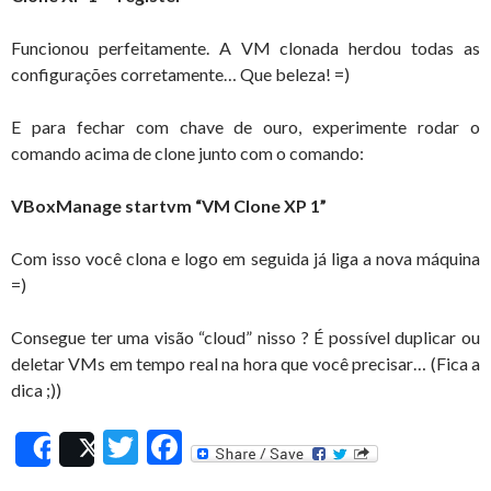
Funcionou perfeitamente. A VM clonada herdou todas as
configurações corretamente… Que beleza! =)
E para fechar com chave de ouro, experimente rodar o
comando acima de clone junto com o comando:
VBoxManage startvm “VM Clone XP 1”
Com isso você clona e logo em seguida já liga a nova máquina
=)
Consegue ter uma visão “cloud” nisso ? É possível duplicar ou
deletar VMs em tempo real na hora que você precisar… (Fica a
dica ;))
T
F
Share
Post
w
ac