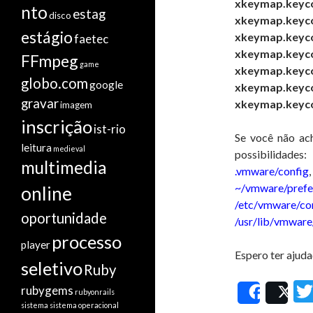
xkeymap.keyco
nto
estag
disco
xkeymap.keycod
estágio
xkeymap.keyco
faetec
xkeymap.keyco
FFmpeg
game
xkeymap.keyco
globo.com
google
xkeymap.keyco
gravar
xkeymap.keyco
imagem
inscrição
ist-rio
Se você não ach
leitura
medieval
possibilidades:
multimedia
.vmware/config
,
~/vmware/prefe
online
/etc/vmware/co
oportunidade
/usr/lib/vmware
processo
player
Espero ter ajud
seletivo
Ruby
rubygems
rubyonrails
Share
Po
sistema
sistema operacional