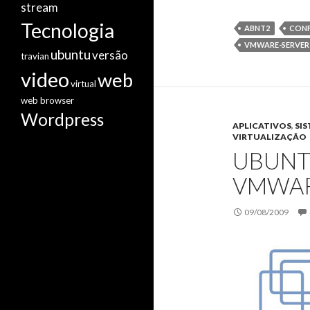
stream
Tecnologia
ABNT2
CONF
VMWARE-SERVER
ubuntu
versão
travian
video
web
virtual
web browser
Wordpress
APLICATIVOS
,
SI
VIRTUALIZAÇÃO
UBUNT
VMWAR
09/08/2009