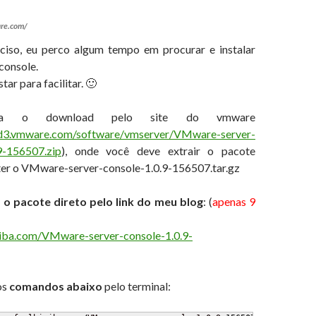
re.com/
ciso, eu perco algum tempo em procurar e instalar
console.
tar para facilitar. 🙂
faça o download pelo site do vmware
ad3.vmware.com/software/vmserver/VMware-server-
.9-156507.zip
), onde você deve extrair o pacote
er o VMware-server-console-1.0.9-156507.tar.gz
 o pacote direto pelo link do meu blog
: (
apenas 9
iriba.com/VMware-server-console-1.0.9-
os
comandos abaixo
pelo terminal: