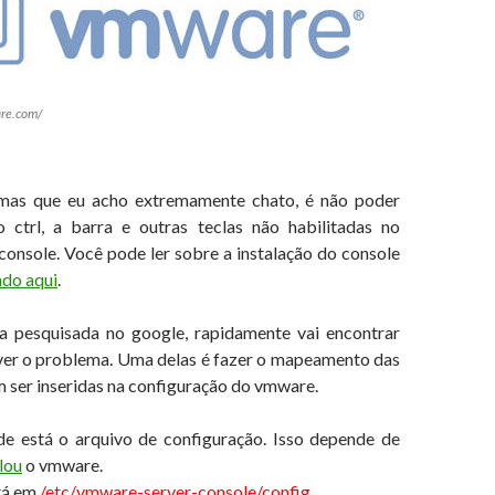
re.com/
as que eu acho extremamente chato, é não poder
o ctrl, a barra e outras teclas não habilitadas no
onsole. Você pode ler sobre a instalação do console
ndo aqui
.
a pesquisada no google, rapidamente vai encontrar
ver o problema. Uma delas é fazer o mapeamento das
m ser inseridas na configuração do vmware.
e está o arquivo de configuração. Isso depende de
lou
o vmware.
tá em
/etc/vmware-server-console/config
.