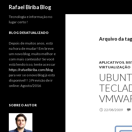
Pesquisar
Rafael Biriba Blog
Tecnologia e informação no
lugar certo !
BLOG DESATUALIZADO
Arquivo da ta
Depois de muitos anos, está
na hora de mudar! Em breve
um novo blog, muito melhor e
com mais conteúdo! Se você
APLICATIVOS
,
SI
está lendo isso, tente acessar
VIRTUALIZAÇÃO
https://rafaelbiriba.com/blog
UBUNT
para ver se o novo blog já está
disponível!! :) Previsão de ir
TECLA
online: Agosto/2016
VMWAR
SOBRE O AUTOR
22/08/2009