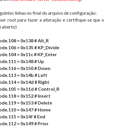
uintes linhas no final do arquivo de configuração:
ser root para fazer a alteração e certifique-se que o
 aberto)
de.108 = 0x138 # Alt_R
de.106 = 0x135 # KP_Divide
de.104 = 0x11c # KP_Enter
de.111 = 0x148 # Up
de.116 = 0x150 # Down
de.113 = 0x14b # Left
de.114 = 0x14d # Right
de.105 = 0x11d # Control_R
e.118 = 0x152 # Insert
de.119 = 0x153 # Delete
de.110 = 0x147 # Home
de.115 = 0x14f # End
de.112 = 0x149 # Prior