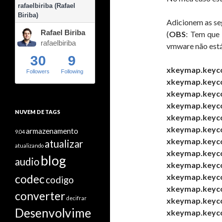
rafaelbiriba (Rafael
Biriba)
Adicionem as seg
Rafael Biriba
(
OBS
: Tem que 
rafaelbiriba
vmware não está
30
9
xkeymap.keyco
Followers
Following
xkeymap.keyco
xkeymap.keyco
xkeymap.keyco
NUVEM DE TAGS
xkeymap.keyco
xkeymap.keyco
armazenamento
9.04
xkeymap.keyco
atualizar
atualizando
xkeymap.keyco
blog
audio
xkeymap.keycod
codec
xkeymap.keyco
codigo
xkeymap.keyco
converter
decifrar
xkeymap.keyco
Desenvolvime
xkeymap.keyco