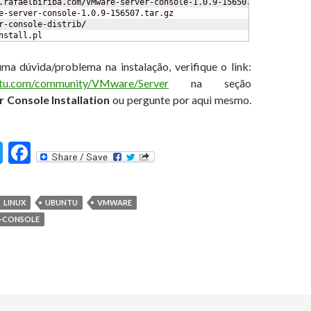
.rafaelbiriba.com
/
VMware-server-console-1.0.9-
156507
e-server-console-1.0.9-
156507
r-console-distrib
/
nstall.pl
ma dúvida/problema na instalação, verifique o link:
untu.com/community/VMware/Server
na seção
 Console Installation
ou pergunte por aqui mesmo.
T
F
st
w
ac
itt
e
LINUX
UBUNTU
VMWARE
er
b
-CONSOLE
o
o
k