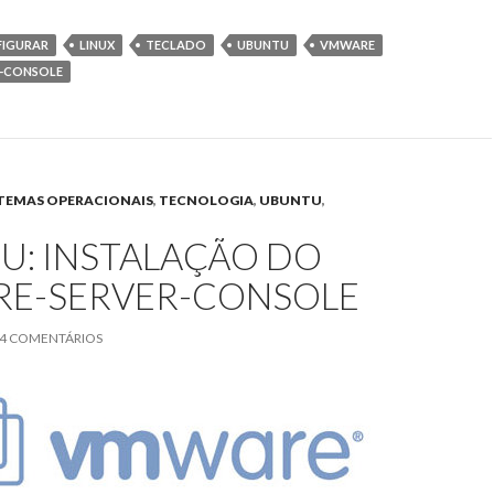
w
ac
itt
e
IGURAR
LINUX
TECLADO
UBUNTU
VMWARE
er
b
-CONSOLE
o
o
k
STEMAS OPERACIONAIS
,
TECNOLOGIA
,
UBUNTU
,
U: INSTALAÇÃO DO
E-SERVER-CONSOLE
4 COMENTÁRIOS