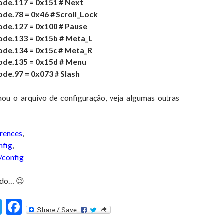
de.117 = 0x151 # Next
e.78 = 0x46 # Scroll_Lock
de.127 = 0x100 # Pause
de.133 = 0x15b # Meta_L
de.134 = 0x15c # Meta_R
de.135 = 0x15d # Menu
de.97 = 0x073 # Slash
ou o arquivo de configuração, veja algumas outras
rences
,
nfig
,
/config
ado… 😉
T
F
st