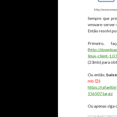
http://www.vmwa
Sempre que pre
vmware-server-
Então resolvi pos
Primeiro, 
(
http://downlo
linux-client-1.0
(23mb) para obt
Ou então,
baixe
mb 😉
)
https://rafaelb
156507.tar.gz
Ou apenas siga 