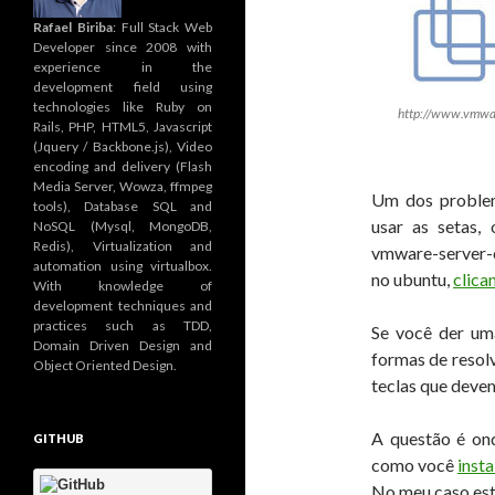
Rafael Biriba
: Full Stack Web
Developer since 2008 with
experience in the
development field using
technologies like Ruby on
http://www.vmwa
Rails, PHP, HTML5, Javascript
(Jquery / Backbone.js), Video
encoding and delivery (Flash
Media Server, Wowza, ffmpeg
Um dos problem
tools), Database SQL and
usar as setas, 
NoSQL (Mysql, MongoDB,
Redis), Virtualization and
vmware-server-c
automation using virtualbox.
no ubuntu,
clica
With knowledge of
development techniques and
practices such as TDD,
Se você der um
Domain Driven Design and
formas de resol
Object Oriented Design.
teclas que deve
A questão é ond
GITHUB
como você
insta
No meu caso es