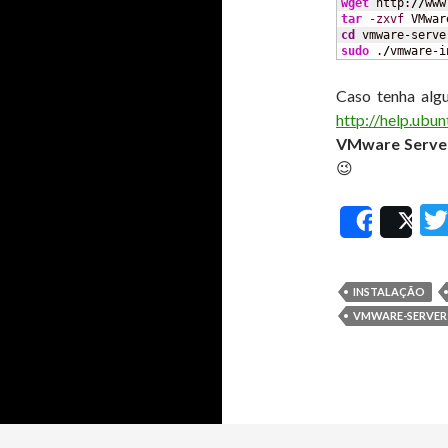
wget
 http:
//
www
tar
-zxvf
 VMwar
cd
 vmware-serve
sudo
 .
/
vmware-i
Caso tenha algu
http://help.ub
VMware Server
😉
Share
Po
INSTALAÇÃO
VMWARE-SERVER