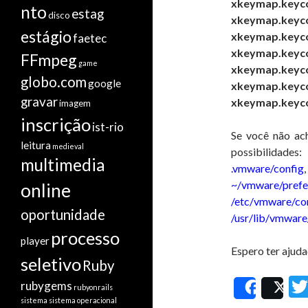
xkeymap.keyco
nto
estag
disco
xkeymap.keycod
estágio
xkeymap.keyco
faetec
xkeymap.keyco
FFmpeg
game
xkeymap.keyco
globo.com
google
xkeymap.keyco
gravar
xkeymap.keyco
imagem
inscrição
ist-rio
Se você não ach
leitura
medieval
possibilidades:
multimedia
.vmware/config
,
~/vmware/prefe
online
/etc/vmware/co
oportunidade
/usr/lib/vmware
processo
player
Espero ter ajud
seletivo
Ruby
rubygems
rubyonrails
Share
Po
sistema
sistema operacional