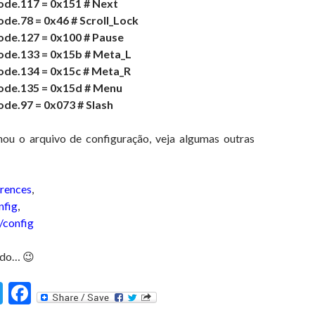
de.117 = 0x151 # Next
e.78 = 0x46 # Scroll_Lock
de.127 = 0x100 # Pause
de.133 = 0x15b # Meta_L
de.134 = 0x15c # Meta_R
de.135 = 0x15d # Menu
de.97 = 0x073 # Slash
ou o arquivo de configuração, veja algumas outras
rences
,
nfig
,
/config
ado… 😉
T
F
st