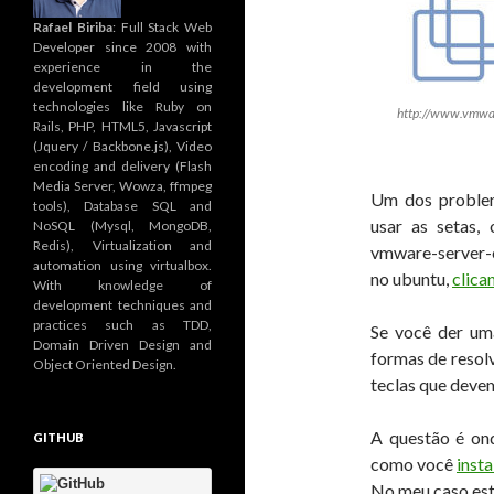
Rafael Biriba
: Full Stack Web
Developer since 2008 with
experience in the
development field using
technologies like Ruby on
http://www.vmwa
Rails, PHP, HTML5, Javascript
(Jquery / Backbone.js), Video
encoding and delivery (Flash
Media Server, Wowza, ffmpeg
Um dos problem
tools), Database SQL and
usar as setas, 
NoSQL (Mysql, MongoDB,
Redis), Virtualization and
vmware-server-c
automation using virtualbox.
no ubuntu,
clica
With knowledge of
development techniques and
practices such as TDD,
Se você der um
Domain Driven Design and
formas de resol
Object Oriented Design.
teclas que deve
A questão é ond
GITHUB
como você
insta
No meu caso es