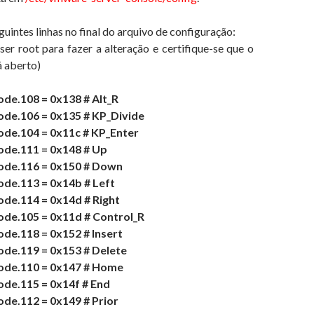
uintes linhas no final do arquivo de configuração:
ser root para fazer a alteração e certifique-se que o
 aberto)
de.108 = 0x138 # Alt_R
de.106 = 0x135 # KP_Divide
de.104 = 0x11c # KP_Enter
de.111 = 0x148 # Up
de.116 = 0x150 # Down
de.113 = 0x14b # Left
de.114 = 0x14d # Right
de.105 = 0x11d # Control_R
e.118 = 0x152 # Insert
de.119 = 0x153 # Delete
de.110 = 0x147 # Home
de.115 = 0x14f # End
de.112 = 0x149 # Prior