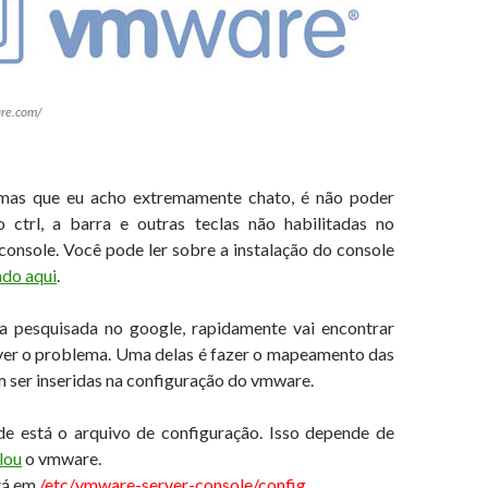
re.com/
as que eu acho extremamente chato, é não poder
o ctrl, a barra e outras teclas não habilitadas no
onsole. Você pode ler sobre a instalação do console
ndo aqui
.
a pesquisada no google, rapidamente vai encontrar
ver o problema. Uma delas é fazer o mapeamento das
m ser inseridas na configuração do vmware.
e está o arquivo de configuração. Isso depende de
lou
o vmware.
tá em
/etc/vmware-server-console/config
.