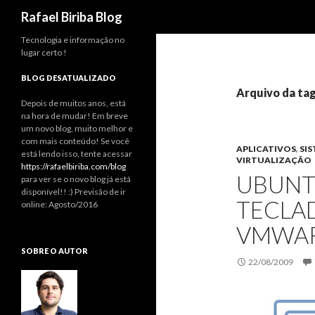
Pesquisar
Rafael Biriba Blog
Tecnologia e informação no
lugar certo !
BLOG DESATUALIZADO
Arquivo da tag
Depois de muitos anos, está
na hora de mudar! Em breve
um novo blog, muito melhor e
com mais conteúdo! Se você
APLICATIVOS
,
SI
está lendo isso, tente acessar
VIRTUALIZAÇÃO
https://rafaelbiriba.com/blog
UBUNT
para ver se o novo blog já está
disponível!! :) Previsão de ir
TECLA
online: Agosto/2016
VMWAR
SOBRE O AUTOR
22/08/2009