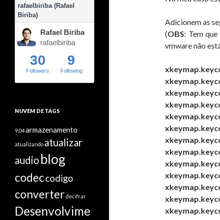
rafaelbiriba (Rafael
Biriba)
Adicionem as seg
Rafael Biriba
(
OBS
: Tem que 
rafaelbiriba
vmware não está
30
9
xkeymap.keyco
Followers
Following
xkeymap.keyco
xkeymap.keyco
xkeymap.keyco
NUVEM DE TAGS
xkeymap.keyco
xkeymap.keyco
armazenamento
9.04
xkeymap.keyco
atualizar
atualizando
xkeymap.keyco
blog
audio
xkeymap.keycod
codec
xkeymap.keyco
codigo
xkeymap.keyco
converter
decifrar
xkeymap.keyco
Desenvolvime
xkeymap.keyco