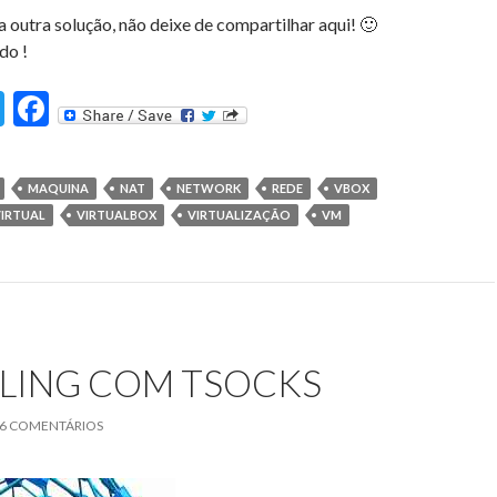
 outra solução, não deixe de compartilhar aqui! 🙂
do !
T
F
st
w
ac
itt
e
MAQUINA
NAT
NETWORK
REDE
VBOX
er
b
IRTUAL
VIRTUALBOX
VIRTUALIZAÇÃO
VM
o
o
k
LING COM TSOCKS
6 COMENTÁRIOS