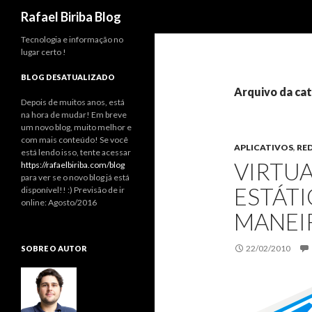
Pesquisar
Rafael Biriba Blog
Tecnologia e informação no
lugar certo !
BLOG DESATUALIZADO
Arquivo da ca
Depois de muitos anos, está
na hora de mudar! Em breve
um novo blog, muito melhor e
com mais conteúdo! Se você
APLICATIVOS
,
RE
está lendo isso, tente acessar
VIRTUA
https://rafaelbiriba.com/blog
para ver se o novo blog já está
ESTÁTI
disponível!! :) Previsão de ir
online: Agosto/2016
MANEIR
22/02/2010
SOBRE O AUTOR