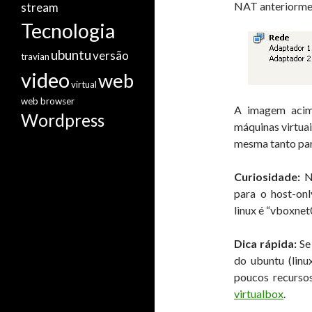
NAT anteriormen
stream
Tecnologia
ubuntu
versão
travian
video
web
virtual
web browser
A imagem acim
Wordpress
máquinas virtuai
mesma tanto par
Curiosidade:
No
para o host-on
linux é “vboxnet0
Dica rápida:
Se
do ubuntu (linu
poucos recurso
virtualbox
.