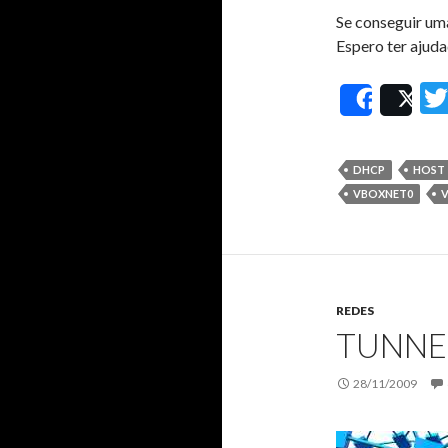
Se conseguir uma
Espero ter ajuda
Share
Po
DHCP
HOST
VBOXNET0
V
REDES
TUNNE
28/11/2009