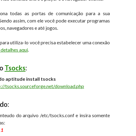
iona todas as portas de comunicação para a sua
Sendo assim, com ele você pode executar programas
s, navegadores e até jogos.
ara utiliza-lo você precisa estabelecer uma conexão
 detalhes aqui
.
 o
Tsocks
:
do aptitude install tsocks
p://tsocks.sourceforge.net/download.php
do:
teudo do arquivo /etc/tsocks.conf e insira somente
as:
.1