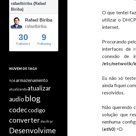
rafaelbiriba (Rafael
Biriba)
O que tentei fa
utilizar o DHC
Rafael Biriba
rafaelbiriba
internet.
30
9
Procurando pelo
Followers
Following
interfaces de 
conexão de in
/etc/netwotk/i
NUVEM DE TAGS
Eu não só teste
armazenamento
9.04
ainda fiquei co
atualizar
atualizando
resolvidos.
blog
audio
Não querendo co
codec
codigo
solução que re
converter
nenhuma config
decifrar
Desenvolvime
(
eth0
) =D