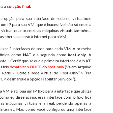
ra a
solução final
:
a opção para sua interface de rede no virtualbox:
 um IP para sua VM, que é inacessível não só entre a
a virtual, quanto entre as máquinas virtuais também…
s libera o acesso à internet para a VM.
ilizar 2 interfaces de rede para cada VM. A primeira
definida como
NAT
e a segunda como
host-only
. A
nte… Certifique-se que a primeira interface é a NAT.
sário
desativar o DHCP
do host-only
(Vá em Arquivo
> Rede > “Edite a Rede Virtual do Host-Only” > “Na
CP, desmarque a opção Habilitar Servidor”).
e a VM e atribua um IP fixo para a interface que utiliza
como eu disse acima, essa interface com ip fixo fica
 as máquinas virtuais e a real, perdendo apenas a
internet. Mas como você configurou uma interface