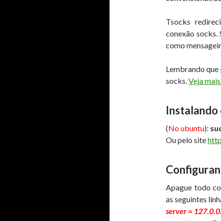
Tsocks redirec
conexão socks. 
como mensageiro
Lembrando que p
socks.
Veja mais
Instalando
(
No ubuntu
):
su
Ou pelo site
htt
Configuran
Apague todo con
as seguintes linh
server = 127.0.0