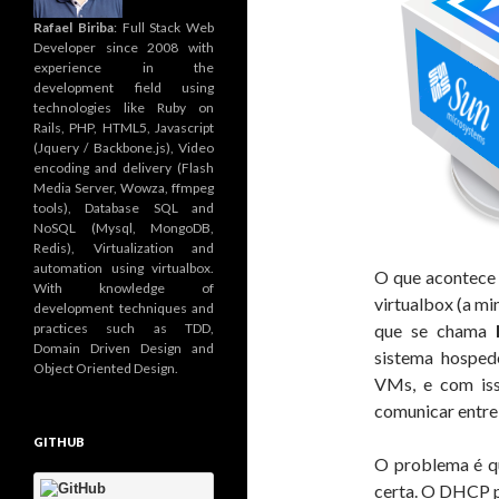
Rafael Biriba
: Full Stack Web
Developer since 2008 with
experience in the
development field using
technologies like Ruby on
Rails, PHP, HTML5, Javascript
(Jquery / Backbone.js), Video
encoding and delivery (Flash
Media Server, Wowza, ffmpeg
tools), Database SQL and
NoSQL (Mysql, MongoDB,
Redis), Virtualization and
automation using virtualbox.
O que acontece 
With knowledge of
virtualbox (a mi
development techniques and
practices such as TDD,
que se chama
Domain Driven Design and
sistema hosped
Object Oriented Design.
VMs, e com isso
comunicar entre 
GITHUB
O problema é q
certa. O DHCP p