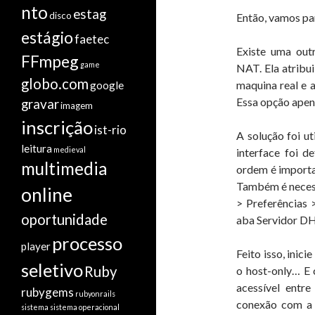
nto
estag
disco
Então, vamos pa
estágio
faetec
Existe uma outr
FFmpeg
game
NAT. Ela atribui
globo.com
maquina real e 
google
Essa opção apena
gravar
imagem
inscrição
ist-rio
A solução foi ut
leitura
medieval
interface foi 
multimedia
ordem é importa
Também é neces
online
> Preferências 
oportunidade
aba Servidor DH
processo
player
Feito isso, inici
seletivo
Ruby
o host-only… E 
acessível entre
rubygems
rubyonrails
conexão com a 
sistema
sistema operacional