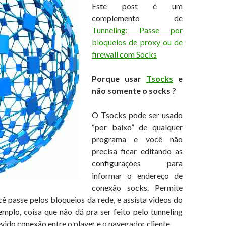
Este post é um
complemento de
Tunneling: Passe por
bloqueios de proxy ou de
firewall com Socks
Porque usar
Tsocks
e
não somente o socks ?
O Tsocks pode ser usado
“por baixo” de qualquer
programa e você não
precisa ficar editando as
configurações para
informar o endereço de
conexão socks. Permite
 passe pelos bloqueios da rede, e assista videos do
mplo, coisa que não dá pra ser feito pelo tunneling
vido conexão entre o player e o navegador cliente.