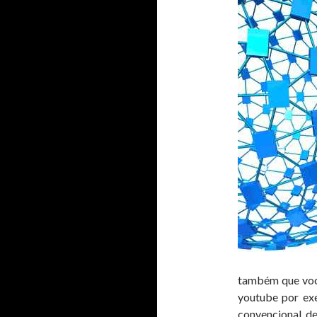
também que você
youtube por exe
convencional, de