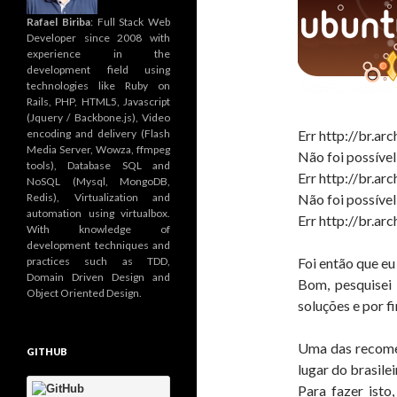
Rafael Biriba
: Full Stack Web
Developer since 2008 with
experience in the
development field using
technologies like Ruby on
Rails, PHP, HTML5, Javascript
(Jquery / Backbone.js), Video
encoding and delivery (Flash
Err http://br.ar
Media Server, Wowza, ffmpeg
Não foi possível
tools), Database SQL and
Err http://br.ar
NoSQL (Mysql, MongoDB,
Redis), Virtualization and
Não foi possível
automation using virtualbox.
Err http://br.ar
With knowledge of
development techniques and
practices such as TDD,
Foi então que eu
Domain Driven Design and
Bom, pesquisei 
Object Oriented Design.
soluções e por f
Uma das recomend
GITHUB
lugar do brasilei
Para fazer isto