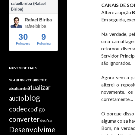
rafaelbiriba (Rafael
CANAIS DE S
Biriba)
Altere a opção
B
Em seguida, exe
Rafael Biriba
rafaelbiriba
Na verdade, pel
30
9
uma camuflagem
Followers
Following
retornou divers
Servidor Princi
são ignorados.
NUVEM DE TAGS
Agora vem a pa
armazenamento
9.04
alterei o repos
atualizar
atualizando
novamente, os
blog
audio
corretamente…
codec
codigo
O porque disso 
converter
alguma coisa hav
decifrar
Desenvolvime
Bom, na verdad