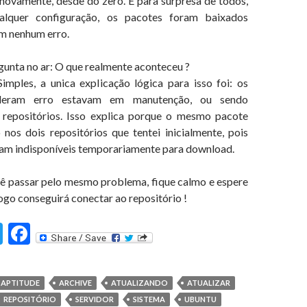
 novamente, desde do zero. E para surpresa de todos,
alquer configuração, os pacotes foram baixados
m nenhum erro.
gunta no ar: O que realmente aconteceu ?
imples, a unica explicação lógica para isso foi: os
deram erro estavam em manutenção, ou sendo
 repositórios. Isso explica porque o mesmo pacote
 nos dois repositórios que tentei inicialmente, pois
vam indisponíveis temporariamente para download.
cê passar pelo mesmo problema, fique calmo e espere
go conseguirá conectar ao repositório !
T
F
st
w
ac
itt
e
APTITUDE
ARCHIVE
ATUALIZANDO
ATUALIZAR
er
b
REPOSITÓRIO
SERVIDOR
SISTEMA
UBUNTU