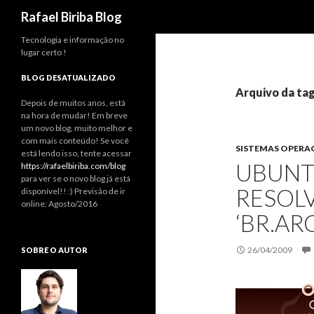
Pesquisar
Rafael Biriba Blog
Tecnologia e informação no
lugar certo !
BLOG DESATUALIZADO
Arquivo da tag
Depois de muitos anos, está
na hora de mudar! Em breve
um novo blog, muito melhor e
com mais conteúdo! Se você
SISTEMAS OPERA
está lendo isso, tente acessar
UBUNTU
https://rafaelbiriba.com/blog
para ver se o novo blog já está
RESOL
disponível!! :) Previsão de ir
online: Agosto/2016
‘BR.AR
26/04/2009
SOBRE O AUTOR