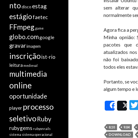
instalar Ubuntu
nto
estag
disco
sem alterar qu
estágio
normalmente se
faetec
FFmpeg
game
Agora fica a per
globo.com
Minha opnião: S
google
pacotes que 
gravar
imagem
atualizados nos
inscrição
ist-rio
não foi baixado
leitura
medieval
todos eles esta
multimedia
Portanto, se vo
online
algum tempo e lo
oportunidade
processo
Share
Po
player
seletivo
Ruby
rubygems
8.10
9.04
rubyonrails
sistema
sistema operacional
DOWNLOAD