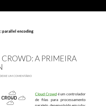
: parallel encoding
 CROWD: A PRIMEIRA
N
DEIXE UM COMENTÁRIO
Cloud Crowd
é um controlador
de filas para processamento
paralelo, desenvolvido em ruby.