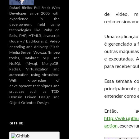
Rafael Biriba
: Full Stack Web
Developer since 2008 with
de video, m
experience in the
redimensioname
development field using
technologies like Ruby on
Rails, PHP, HTML5, Javascript
Uma explicação
(Jquery / Backbone.js), Video
é gerenciado a f
encoding and delivery (Flash
outras máquinas
Media Server, Wowza, ffmpeg
tools), Database SQL and
e executadas. A
NoSQL (Mysql, MongoDB,
para receber out
Redis), Virtualization and
automation using virtualbox.
With knowledge of
Essa semana co
development techniques and
principalmente 
practices such as TDD,
entender como el
Domain Driven Design and
Object Oriented Design.
Então, a
http://wiki.git
GITHUB
action
, escrevi 