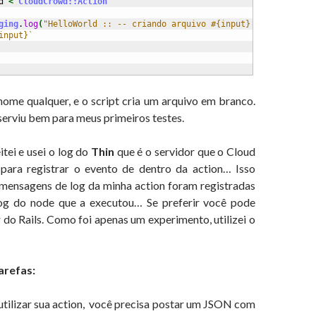
d 
<
CloudCrowd::Action
ging
.
log
(
"HelloWorld :: -- criando arquivo #{input}!"
)
input}`
ome qualquer, e o script cria um arquivo em branco.
serviu bem para meus primeiros testes.
ei e usei o log do
Thin
que é o servidor que o Cloud
para registrar o evento de dentro da action… Isso
s mensagens de log da minha action foram registradas
log do node que a executou… Se preferir você pode
r do Rails. Como foi apenas um experimento, utilizei o
arefas:
utilizar sua action, você precisa postar um JSON com