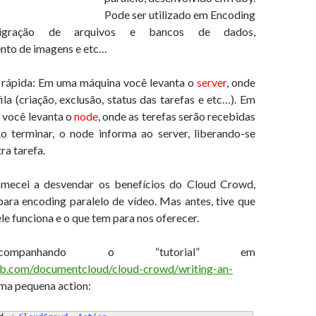
Pode ser utilizado em Encoding
igração de arquivos e bancos de dados,
nto de imagens e etc…
 rápida: Em uma máquina você levanta o
server
, onde
ila (criação, exclusão, status das tarefas e etc…). Em
 você levanta o
node
, onde as terefas serão recebidas
o terminar, o node informa ao server, liberando-se
ra tarefa.
mecei a desvendar os benefícios do Cloud Crowd,
para encoding paralelo de vídeo. Mas antes, tive que
e funciona e o que tem para nos oferecer.
companhando o “tutorial” em
hub.com/documentcloud/cloud-crowd/writing-an-
uma pequena action: