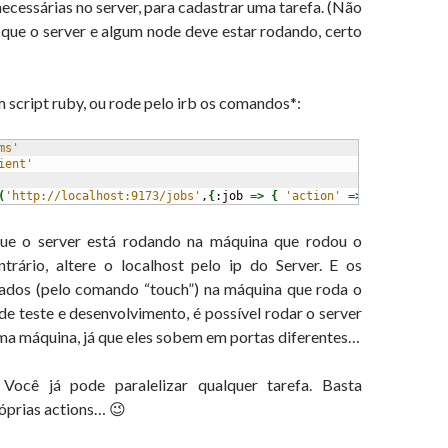
ecessárias no server, para cadastrar uma tarefa. (Não
 que o server e algum node deve estar rodando, certo
um script ruby, ou rode pelo irb os comandos*:
ms'
ient'
(
'http://localhost:9173/jobs'
,
{
:job 
=>
{
'action'
=>
'hello_worl
ue o server está rodando na máquina que rodou o
ntrário, altere o localhost pelo ip do Server. E os
iados (pelo comando “touch”) na máquina que roda o
de teste e desenvolvimento, é possível rodar o server
ma máquina, já que eles sobem em portas diferentes…
Você já pode paralelizar qualquer tarefa. Basta
óprias actions… 😉