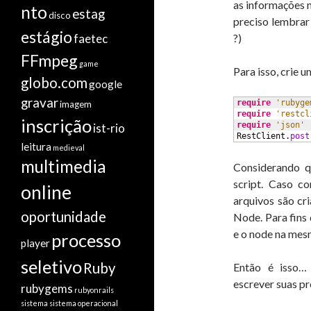
as informações n
nto
estag
disco
preciso lembrar
estágio
faetec
?)
FFmpeg
game
Para isso, crie 
globo.com
google
gravar
require
'rubyge
imagem
require
'restcl
inscrição
require
'json'
ist-rio
RestClient.
post
leitura
medieval
multimedia
Considerando q
script. Caso co
online
arquivos são cr
oportunidade
Node. Para fins 
e o node na mes
processo
player
seletivo
Ruby
Então é isso… 
escrever suas pr
rubygems
rubyonrails
sistema
sistema operacional