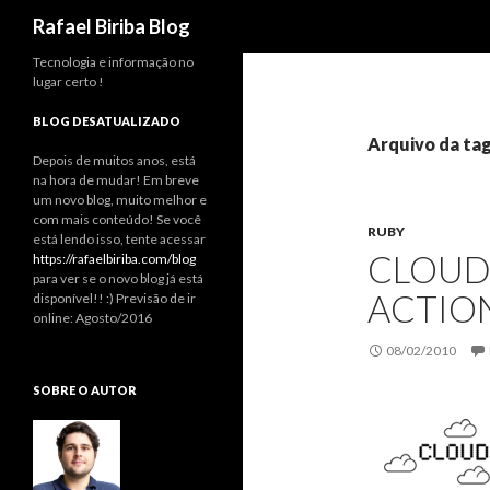
Pesquisar
Rafael Biriba Blog
Tecnologia e informação no
lugar certo !
BLOG DESATUALIZADO
Arquivo da tag
Depois de muitos anos, está
na hora de mudar! Em breve
um novo blog, muito melhor e
com mais conteúdo! Se você
RUBY
está lendo isso, tente acessar
CLOUD
https://rafaelbiriba.com/blog
para ver se o novo blog já está
ACTIO
disponível!! :) Previsão de ir
online: Agosto/2016
08/02/2010
SOBRE O AUTOR