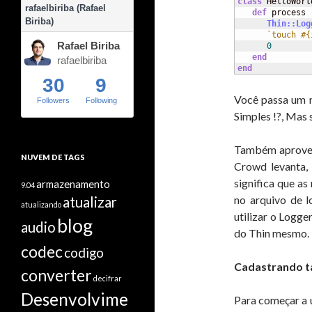
class
 HelloWorl
rafaelbiriba (Rafael
def
 process

Biriba)
Thin::Log
`touch #{
Rafael Biriba
0
end
rafaelbiriba
end
30
9
Você passa um n
Followers
Following
Simples !?, Mas 
Também aproveit
NUVEM DE TAGS
Crowd levanta, 
significa que a
armazenamento
9.04
no arquivo de 
atualizar
atualizando
utilizar o Logge
blog
audio
do Thin mesmo.
codec
codigo
Cadastrando t
converter
decifrar
Desenvolvime
Para começar a 