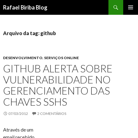
Pesquisar
Rafael Biriba Blog
PULAR
MENU
PARA
PRINCI
O
CONTEÚDO
Arquivo da tag: github
DESENVOLVIMENTO
,
SERVIÇOS ONLINE
GITHUB ALERTA SOBRE
VULNERABILIDADE NO
GERENCIAMENTO DAS
CHAVES SSHS
07/03/2012
2 COMENTÁRIOS
Através de um
email recebido