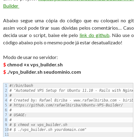
Builder
Abaixo segue uma cópia do código que eu coloquei no git
assim você pode tirar suas dúvidas pelos comentários… Caso
decida usar o script, baixe ele pelo
link do github
. Não use o
código abaixo pois o mesmo pode já estar desatualizado!
Modo de usar no servidor:
$
chmod +x vps_builder.sh
$
./vps_builder.sh seudominio.com
1

#!/bin/bash
2

# "Automated VPS Setup for Ubuntu 11.10 - Rails with Nginx"
3

#
4

# Created by: Rafael Biriba - www.rafaelbiriba.com - 
biriba
5

# https://github.com/rafaelbiriba/Ubuntu-VPS-Builder/
6

#
7

# USAGE:
8

#
9

# $ chmod +x vps_builder.sh
10

# $ ./vps_builder.sh yourdomain.com"
11
