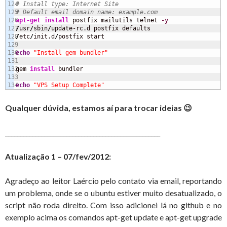
124

# Install type: Internet Site
125

# Default email domain name: example.com
126

apt-get install
 postfix mailutils telnet 
-y
127

/
usr
/
sbin
/
128

/
etc
/
init.d
/
postfix start

129

130

echo
"Install gem bundler"
131

132

gem 
install
 bundler

133

echo
"VPS Setup Complete"
Qualquer dúvida, estamos aí para trocar ideias 😉
___________________________________________________
Atualização 1 – 07/fev/2012:
Agradeço ao leitor Laércio pelo contato via email, reportando
um problema, onde se o ubuntu estiver muito desatualizado, o
script não roda direito. Com isso adicionei lá no github e no
exemplo acima os comandos apt-get update e apt-get upgrade