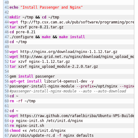
40

41

echo
"Install Passenger and Nginx"
42

43

mkdir
 ~
/
tmp 
&&
cd
 ~
/
44

wget
 ftp:
//
ftp.csx.cam.ac.uk
/
pub
/
software
/
programming
/
pcre
/
45

tar
 xzvf pcre-
8.21
46

cd
 pcre-
8.21
47

.
/
configure 
&&
make
&&
make
install
48

cd
 ~
/
tmp

49

50

wget
 http:
//
nginx.org
/
download
/
51

wget
 http:
//
www.grid.net.ru
/
nginx
/
download
/
52

tar
53

tar
 xzvf nginx_upload_module-2.2.0.tar.gz

54

55

gem 
install
56

apt-get install
 libcurl4-openssl-dev 
-y
57

passenger-install-nginx-module 
--prefix
=
/
opt
/
nginx 
--nginx-
58

#passenger-install-nginx-module --auto --auto-download
59

cd
60

rm
-rf
 ~
/
tmp

61

62

cd
63

wget
 https:
//
raw.github.com
/
rafaelbiriba
/
Ubuntu-VPS-Builder
64

cp
 nginx-init.sh 
/
etc
/
init.d
/
65

rm
66

chmod
 +x 
/
etc
/
init.d
/
67

/
usr
/
sbin
/
update-rc.d 
-f