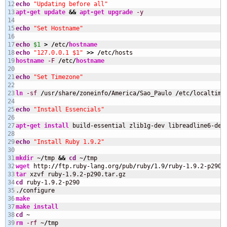
12

echo
"Updating before all"
13

apt-get update
&&
apt-get upgrade
-y
14

15

echo
"Set Hostname"
16

17

echo
$1
>
/
etc
/
hostname
18

echo
"127.0.0.1 $1"
>>
/
etc
/
19

hostname
-F
/
etc
/
hostname
20

21

echo
"Set Timezone"
22

23

ln
-sf
/
usr
/
share
/
zoneinfo
/
America
/
Sao_Paulo 
/
etc
/
localtime

24

25

echo
"Install Essencials"
26

27

apt-get install
 build-essential zlib1g-dev libreadline6-dev
28

29

echo
"Install Ruby 1.9.2"
30

31

mkdir
 ~
/
tmp 
&&
cd
 ~
/
32

wget
 http:
//
ftp.ruby-lang.org
/
pub
/
ruby
/
1.9
/
33

tar
34

cd
 ruby-1.9.2-p290

35

.
/
36

make
37

make
install
38

cd
39

rm
-rf
 ~
/
tmp
