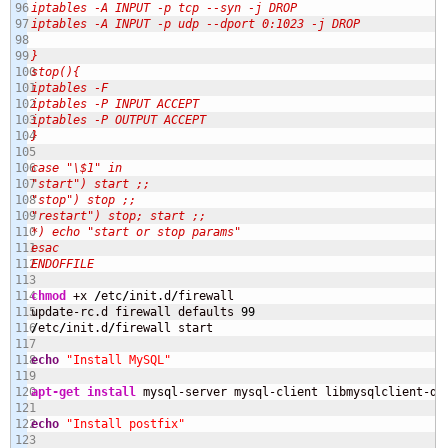
96

iptables -A INPUT -p tcp --syn -j DROP

97

iptables -A INPUT -p udp --dport 0:1023 -j DROP

98

99

}

100

stop(){

101

iptables -F

102

iptables -P INPUT ACCEPT

103

iptables -P OUTPUT ACCEPT

104

}

105

106

case "\$1" in

107

"start") start ;;

108

"stop") stop ;;

109

"restart") stop; start ;;

110

*) echo "start or stop params"

111

esac

112

ENDOFFILE
113

114

chmod
 +x 
/
etc
/
init.d
/
firewall

115

update-rc.d firewall defaults 
99
116

/
etc
/
init.d
/
firewall start

117

118

echo
"Install MySQL"
119

120

apt-get install
 mysql-server mysql-client libmysqlclient-de
121

122

echo
"Install postfix"
123
