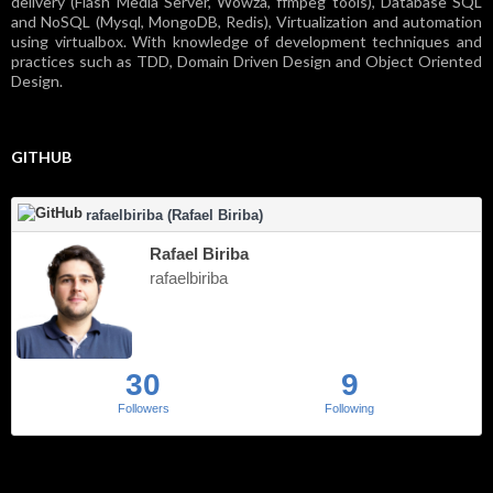
delivery (Flash Media Server, Wowza, ffmpeg tools), Database SQL
and NoSQL (Mysql, MongoDB, Redis), Virtualization and automation
using virtualbox. With knowledge of development techniques and
practices such as TDD, Domain Driven Design and Object Oriented
Design.
GITHUB
rafaelbiriba (Rafael Biriba)
Rafael Biriba
rafaelbiriba
30
9
Followers
Following