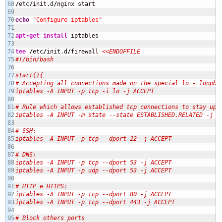
68

/
etc
/
init.d
/
nginx start

69

70

echo
"Configure iptables"
71

72

apt-get install
 iptables

73

74

tee
/
etc
/
init.d
/
firewall 
<<ENDOFFILE

75

#!/bin/bash

76

77

start(){

78

# Accepting all connections made on the special lo - loopbac
79

iptables -A INPUT -p tcp -i lo -j ACCEPT

80

81

# Rule which allows established tcp connections to stay up

82

iptables -A INPUT -m state --state ESTABLISHED,RELATED -j AC
83

84

# SSH:

85

iptables -A INPUT -p tcp --dport 22 -j ACCEPT

86

87

# DNS:

88

iptables -A INPUT -p tcp --dport 53 -j ACCEPT

89

iptables -A INPUT -p udp --dport 53 -j ACCEPT

90

91

# HTTP e HTTPS:

92

iptables -A INPUT -p tcp --dport 80 -j ACCEPT

93

iptables -A INPUT -p tcp --dport 443 -j ACCEPT

94

95

# Block others ports
