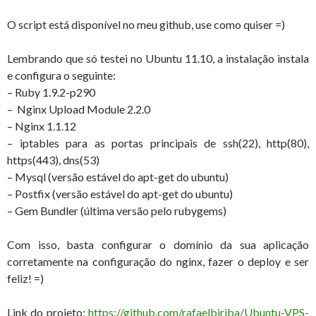
O script está disponível no meu github, use como quiser =)
Lembrando que só testei no Ubuntu 11.10, a instalação instala
e configura o seguinte:
– Ruby 1.9.2-p290
– Nginx Upload Module 2.2.0
– Nginx 1.1.12
– iptables para as portas principais de ssh(22), http(80),
https(443), dns(53)
– Mysql (versão estável do apt-get do ubuntu)
– Postfix (versão estável do apt-get do ubuntu)
– Gem Bundler (última versão pelo rubygems)
Com isso, basta configurar o domínio da sua aplicação
corretamente na configuração do nginx, fazer o deploy e ser
feliz! =)
Link do projeto:
https://github.com/rafaelbiriba/Ubuntu-VPS-