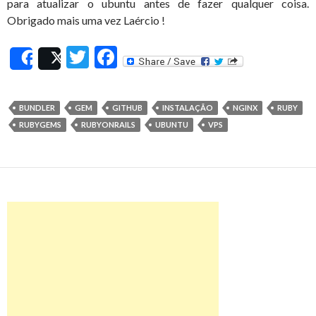
para atualizar o ubuntu antes de fazer qualquer coisa.
Obrigado mais uma vez Laércio !
T
F
Share
Post
w
ac
itt
e
BUNDLER
GEM
GITHUB
INSTALAÇÃO
NGINX
RUBY
er
b
RUBYGEMS
RUBYONRAILS
UBUNTU
VPS
o
o
k