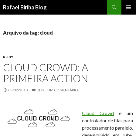
Pesquisar
Rafael Biriba Blog
PULAR
MENU
PARA
PRINCI
O
CONTEÚDO
Arquivo da tag: cloud
RUBY
CLOUD CROWD: A
PRIMEIRA ACTION
08/02/2010
DEIXE UM COMENTÁRIO
Cloud Crowd
é um
controlador de filas para
processamento paralelo,
desenvolvido em ruby.