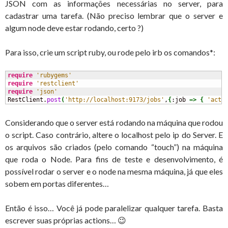
JSON com as informações necessárias no server, para
cadastrar uma tarefa. (Não preciso lembrar que o server e
algum node deve estar rodando, certo ?)
Para isso, crie um script ruby, ou rode pelo irb os comandos*:
require
'rubygems'
require
'restclient'
require
'json'
RestClient.
post
(
'http://localhost:9173/jobs'
,
{
:job 
=>
{
'acti
Considerando que o server está rodando na máquina que rodou
o script. Caso contrário, altere o localhost pelo ip do Server. E
os arquivos são criados (pelo comando “touch”) na máquina
que roda o Node. Para fins de teste e desenvolvimento, é
possível rodar o server e o node na mesma máquina, já que eles
sobem em portas diferentes…
Então é isso… Você já pode paralelizar qualquer tarefa. Basta
escrever suas próprias actions… 😉