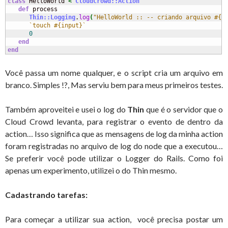
class
 HelloWorld 
<
CloudCrowd::Action
def
 process

Thin::Logging
.
log
(
"HelloWorld :: -- criando arquivo #{i
`touch #{input}`
0
end
end
Você passa um nome qualquer, e o script cria um arquivo em
branco. Simples !?, Mas serviu bem para meus primeiros testes.
Também aproveitei e usei o log do
Thin
que é o servidor que o
Cloud Crowd levanta, para registrar o evento de dentro da
action… Isso significa que as mensagens de log da minha action
foram registradas no arquivo de log do node que a executou…
Se preferir você pode utilizar o Logger do Rails. Como foi
apenas um experimento, utilizei o do Thin mesmo.
Cadastrando tarefas:
Para começar a utilizar sua action, você precisa postar um