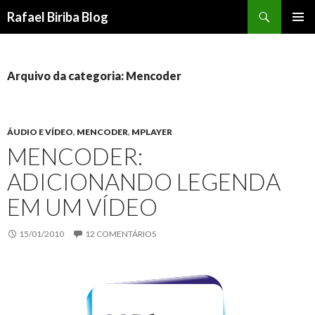
Pesquisar
Rafael Biriba Blog
PULAR
MENU
PARA
PRINCI
O
CONTEÚDO
Arquivo da categoria: Mencoder
ÁUDIO E VÍDEO
,
MENCODER
,
MPLAYER
MENCODER:
ADICIONANDO LEGENDA
EM UM VÍDEO
15/01/2010
12 COMENTÁRIOS