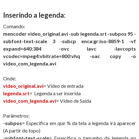
Inserindo a legenda:
Comando:
mencoder video_original.avi -sub legenda.srt -subpos 95 -
subfont-text-scale 3 -subcp enca:gr:iso-8859-1 -vf
expand=640:384 -ovc lavc -lavcopts
vcodec=mpeg4:vbitrate=800:vhq -oac copy -o
video_com_legenda.avi
Onde:
video_original.avi
= Vídeo de entrada
legenda.srt
= Legenda a ser inserida
video_com_legenda.avi
= Vídeo de Saída
Parâmetros:
-subpos
= Especifica em que % da tela a legenda irá aparecer
(A partir do topo)
-subfont-text-scale
= Especifica o tamanho da legenda no