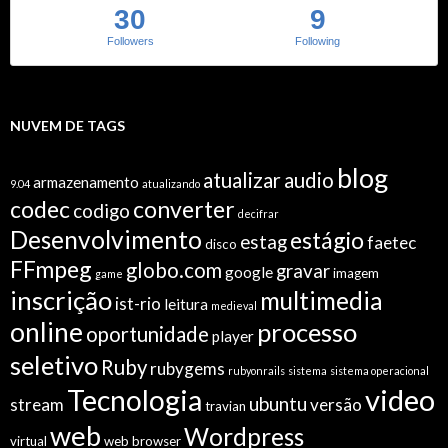
30
9
Followers
Following
NUVEM DE TAGS
blog
atualizar
audio
armazenamento
9.04
atualizando
codec
converter
codigo
decifrar
Desenvolvimento
estágio
estag
faetec
disco
FFmpeg
globo.com
gravar
google
imagem
game
inscrição
multimedia
ist-rio
leitura
medieval
online
processo
oportunidade
player
seletivo
Ruby
rubygems
rubyonrails
sistema
sistema operacional
video
Tecnologia
ubuntu
stream
versão
travian
web
Wordpress
virtual
web browser