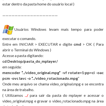
estar dentro da pasta home do usuário local )
——————————————————
Usuários Windows levam mais tempo para poder
executar o comando.
Entre em INICIAR > EXECUTAR e digite
cmd
> OK ( Para
abrir o Terminal do Windows )
Acesse a pasta digitando:
cd Desktop/pasta_do_mplayer/
em seguida:
mencoder “../video_original.mpg” -vf rotate=1:
pp=ci
-oac
pcm -ovc lavc -o “../video_rotacionado.mpg
“
Onde meu arquivo se chama video_original.mpg e se encontra
na área de trabalho.
( Utilizamos
../
para sair da pasta do mplayer e acessar o
video_original.mpg e gravar o video_rotacionado.mpg na área