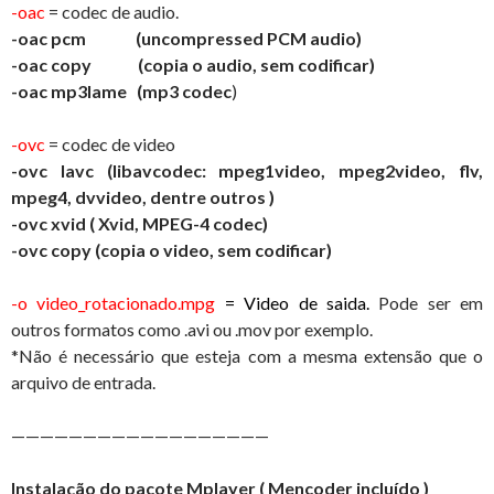
-oac
= codec de audio.
-oac pcm (uncompressed PCM audio)
-oac
copy (copia o audio, sem codificar)
-oac
mp3lame (mp3 codec
)
-ovc
= codec de video
-ovc lavc (libavcodec: mpeg1video, mpeg2video, flv,
mpeg4, dvvideo, dentre outros )
-ovc xvid ( Xvid, MPEG-4 codec)
-ovc copy (copia o video, sem codificar)
-o video_rotacionado.mpg
= Video de saida.
Pode ser em
outros formatos como .avi ou .mov por exemplo.
*Não é necessário que esteja com a mesma extensão que o
arquivo de entrada.
——————————————————
Instalação do pacote Mplayer ( Mencoder incluído )