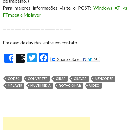
de trabalho. )
Para maiores informações visite o POST:
Windows XP vs
FFmpeg e Mplayer
——————————————————
Em caso de dúvidas, entre em contato …
T
F
Share
Post
w
ac
itt
e
CODEC
CONVERTER
GIRAR
GRAVAR
MENCODER
er
b
MPLAYER
MULTIMEDIA
ROTACIONAR
VIDEO
o
o
k