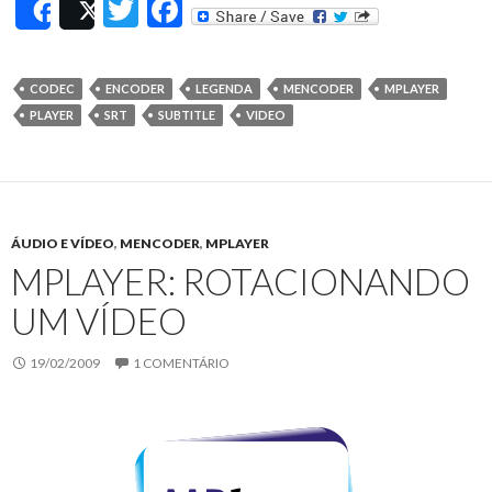
T
F
Share
Post
w
ac
itt
e
CODEC
ENCODER
LEGENDA
MENCODER
MPLAYER
er
b
PLAYER
SRT
SUBTITLE
VIDEO
o
o
k
ÁUDIO E VÍDEO
,
MENCODER
,
MPLAYER
MPLAYER: ROTACIONANDO
UM VÍDEO
19/02/2009
1 COMENTÁRIO