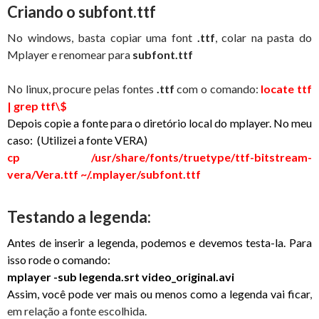
Criando o subfont.ttf
No windows, basta copiar uma font
.ttf
, colar na pasta do
Mplayer e renomear para
subfont.ttf
No linux, procure pelas fontes
.ttf
com o comando:
locate ttf
| grep ttf\$
Depois copie a fonte para o diretório local do mplayer. No meu
caso: (Utilizei a fonte VERA)
cp /usr/share/fonts/truetype/ttf-bitstream-
vera/Vera.ttf ~/.mplayer/subfont.ttf
Testando a legenda:
Antes de inserir a legenda, podemos e devemos testa-la. Para
isso rode o comando:
mplayer -sub legenda.srt video_original.avi
Assim, você pode ver mais ou menos como a legenda vai ficar
,
em relação a fonte escolhida.