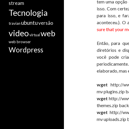
tem uma opção d
stream
isso. Com certe
Tecnologia
para isso, e fa
ubuntu
aconteceu.). O 
versão
travian
sure that your m
video
web
virtual
web browser
Então, para que
Wordpress
diretórios e d
você pode cria
periodicament
elaborado, mas 
wget
http://ww
mv plugins.zip 
wget
http://ww
themes.zip bac
wget
http://ww
mv uploads.zip