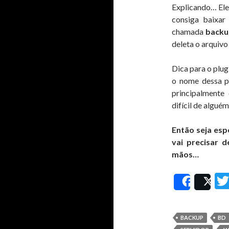
Explicando… Ele 
consiga baixar
chamada
backu
deleta o arquiv
Dica para o plug
o nome dessa pa
principalment
difícil de algué
Então seja esp
vai precisar
mãos…
Share
Po
BACKUP
BD