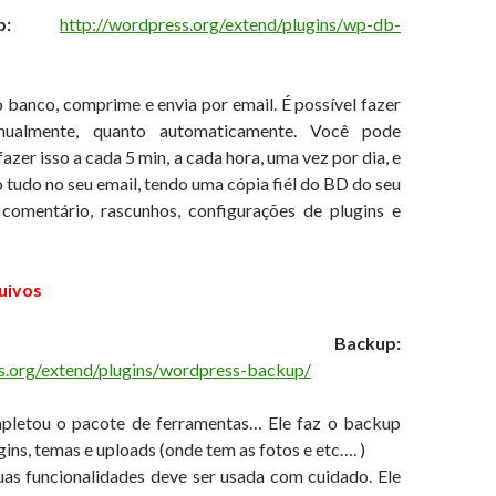
p:
http://wordpress.org/extend/plugins/wp-db-
 banco, comprime e envia por email. É possível fazer
nualmente, quanto automaticamente. Você pode
azer isso a cada 5 min, a cada hora, uma vez por dia, e
tudo no seu email, tendo uma cópia fiél do BD do seu
e comentário, rascunhos, configurações de plugins e
uivos
Press Backup:
s.org/extend/plugins/wordpress-backup/
mpletou o pacote de ferramentas… Ele faz o backup
gins, temas e uploads (onde tem as fotos e etc…. )
as funcionalidades deve ser usada com cuidado. Ele