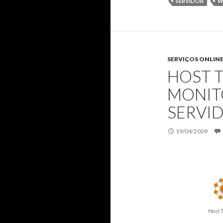
SERVIDOR
W
SERVIÇOS ONLIN
HOST 
MONIT
SERVI
19/04/2009
Host T