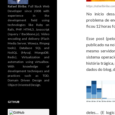
https://rafaelbiriba.co
Rafael Biriba
: Full Stack Web
Developer since 2008 with
No início des
experience in the
problema de ene
development field using
technologies like Ruby on
ficou 12 horas fo
Rails, PHP, HTML5, Javascript
(Jquery / Backbone.js), Video
Esse post (pel
encoding and delivery (Flash
Media Server, Wowza, ffmpeg
publicado na no
tools), Database SQL and
mesmo servidor
NoSQL (Mysql, MongoDB,
sistema operaci
Redis), Virtualization and
automation using virtualbox.
história trágic
With knowledge of
dados do blog, d
development techniques and
practices such as TDD,
Domain Driven Design and
Object Oriented Design.
GITHUB
deles… (E logi