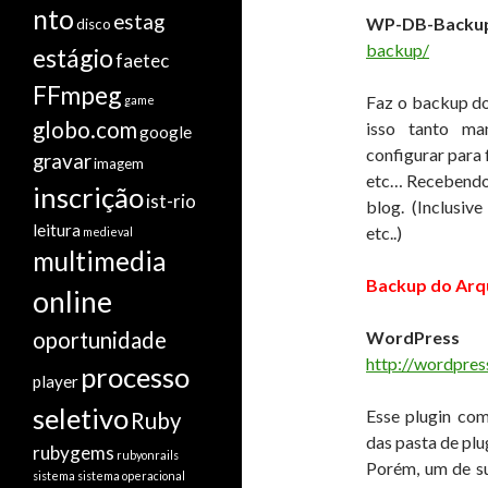
nto
estag
WP-DB-Backu
disco
backup/
estágio
faetec
FFmpeg
Faz o backup do
game
globo.com
isso tanto ma
google
configurar para f
gravar
imagem
etc… Recebendo 
inscrição
ist-rio
blog. (Inclusiv
leitura
etc..)
medieval
multimedia
Backup do Arq
online
oportunidade
Word
http://wordpres
processo
player
seletivo
Esse plugin co
Ruby
das pasta de plu
rubygems
rubyonrails
Porém, um de su
sistema
sistema operacional