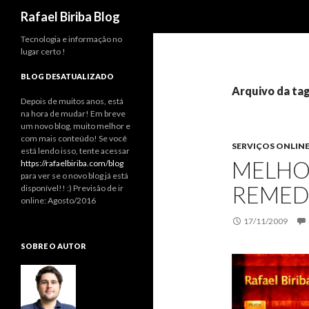
Pesquisar
Rafael Biriba Blog
Tecnologia e informação no
lugar certo !
BLOG DESATUALIZADO
Arquivo da ta
Depois de muitos anos, está
na hora de mudar! Em breve
um novo blog, muito melhor e
com mais conteúdo! Se você
SERVIÇOS ONLIN
está lendo isso, tente acessar
MELHO
https://rafaelbiriba.com/blog
para ver se o novo blog já está
REMED
disponível!! :) Previsão de ir
online: Agosto/2016
17/11/2009
SOBRE O AUTOR