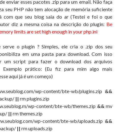
e enviar esses pacotes .zip para um email. Não faça
za seu PHP não tem alocação de memória suficiente
rá com que seu blog saia do ar (Testei e foi o que
autor diz a mesma coisa na descrição do plugin:
Be
emory limits are set high enough in your php.ini
 serve o plugin ? Simples, ele cria o .zip dos seu
isponibiliza em uma pasta para download. Com isso
r um script para fazer o download dos arquivos
e. Exemplo prático: (Eu fiz para mim algo mais
esse aqui já é um começo)
w.seublog.com/wp-content/bte-wb/plugins.zip
&&
backup/
||
rm plugins.zip
w.seublog.m/wp-content/bte-wb/themes.zip
&&
mv
kup/
||
rm themes.zip
w.seublog.com/wp-content/bte-wb/uploads.zip
&&
 backup/
||
rm uploads.zip