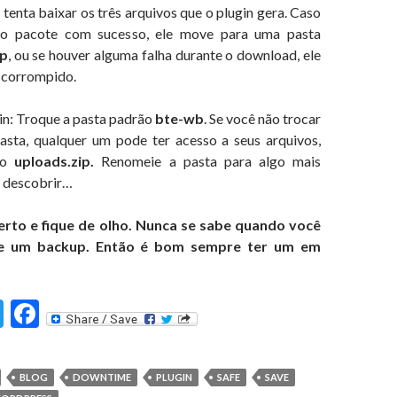
tenta baixar os três arquivos que o plugin gera. Caso
 o pacote com sucesso, ele move para uma pasta
p
, ou se houver alguma falha durante o download, ele
o corrompido.
in: Troque a pasta padrão
bte-wb
. Se você não trocar
sta, qualquer um pode ter acesso a seus arquivos,
e o
uploads.zip.
Renomeie a pasta para algo mais
m descobrir…
erto e fique de olho. Nunca se sabe quando você
 de um backup. Então é bom sempre ter um em
T
F
st
w
ac
itt
e
BLOG
DOWNTIME
PLUGIN
SAFE
SAVE