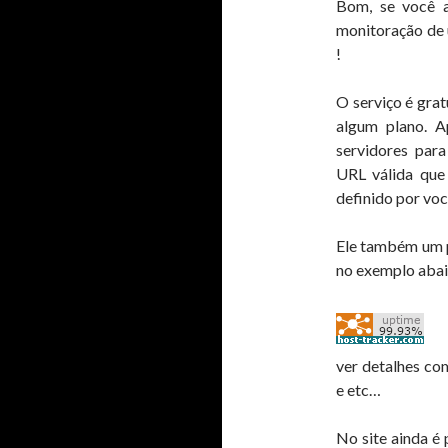
Bom, se você a
monitoração de 
!
O serviço é grat
algum plano. A
servidores par
URL válida que
definido por voc
Ele também um p
no exemplo abai
ver detalhes co
e etc…
No site ainda é 