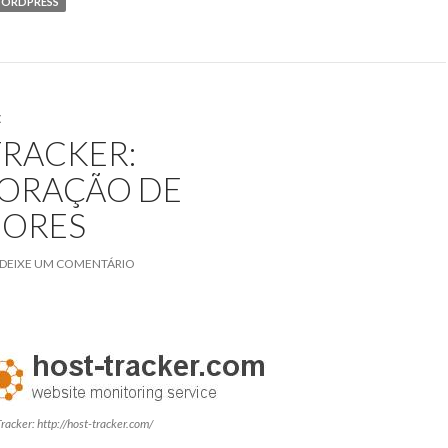
er
b
ORDPRESS
o
o
k
E
TRACKER:
ORAÇÃO DE
DORES
DEIXE UM COMENTÁRIO
racker: http://host-tracker.com/