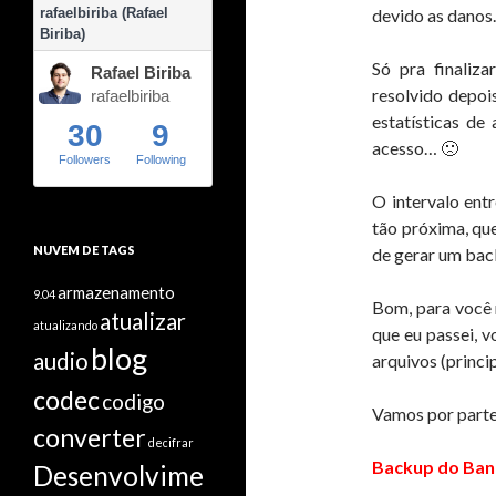
rafaelbiriba (Rafael
devido as danos
Biriba)
Só pra finaliz
Rafael Biriba
resolvido depoi
rafaelbiriba
estatísticas de
30
9
acesso… 🙁
Followers
Following
O intervalo entr
tão próxima, qu
NUVEM DE TAGS
de gerar um bac
armazenamento
9.04
Bom, para você 
atualizar
atualizando
que eu passei, 
blog
audio
arquivos (princi
codec
codigo
Vamos por parte
converter
decifrar
Backup do Ban
Desenvolvime