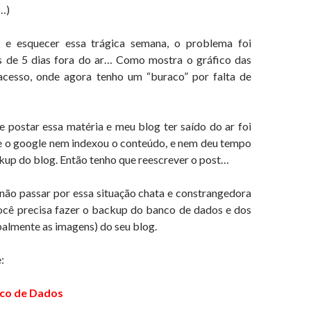
…)
ar e esquecer essa trágica semana, o problema foi
s de 5 dias fora do ar… Como mostra o gráfico das
 acesso, onde agora tenho um “buraco” por falta de
e postar essa matéria e meu blog ter saído do ar foi
e o google nem indexou o conteúdo, e nem deu tempo
kup do blog. Então tenho que reescrever o post…
não passar por essa situação chata e constrangedora
você precisa fazer o backup do banco de dados e dos
palmente as imagens) do seu blog.
:
co de Dados