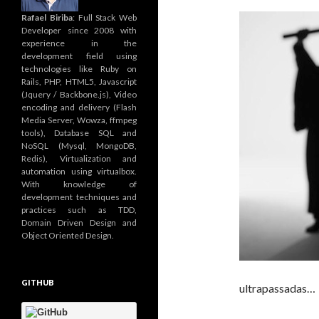
Rafael Biriba
: Full Stack Web
Developer since 2008 with
experience in the
development field using
technologies like Ruby on
Rails, PHP, HTML5, Javascript
(Jquery / Backbone.js), Video
encoding and delivery (Flash
Media Server, Wowza, ffmpeg
tools), Database SQL and
NoSQL (Mysql, MongoDB,
Redis), Virtualization and
automation using virtualbox.
With knowledge of
development techniques and
practices such as TDD,
Domain Driven Design and
Object Oriented Design.
GITHUB
ultrapassadas…