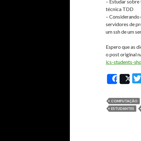
– Estudar sobre 
técnica TDD
– Considerando 
servidores de pr
um ssh de um ser
Espero que as di
o post original n
ics-students-sh
Share
Po
COMPUTAÇÃO
ESTUDANTES