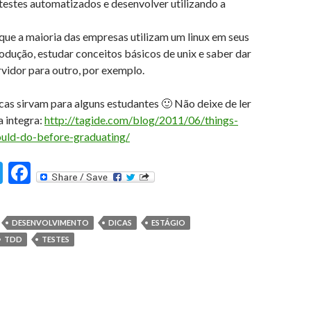
testes automatizados e desenvolver utilizando a
que a maioria das empresas utilizam um linux em seus
odução, estudar conceitos básicos de unix e saber dar
vidor para outro, por exemplo.
cas sirvam para alguns estudantes 🙂 Não deixe de ler
a integra:
http://tagide.com/blog/2011/06/things-
ould-do-before-graduating/
T
F
st
w
ac
itt
e
DESENVOLVIMENTO
DICAS
ESTÁGIO
er
b
TDD
TESTES
o
o
k