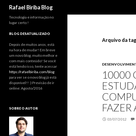
Pesquisar
Rafael Biriba Blog
Tecnologia e informação no
lugar certo !
BLOG DESATUALIZADO
Arquivo da ta
Depois de muitos anos, está
na hora de mudar! Em breve
um novo blog, muito melhor e
com mais conteúdo! Se você
DESENVOLVIMEN
está lendo isso, tente acessar
10000 
https://rafaelbiriba.com/blog
para ver se o novo blog já está
ESTUD
disponível!! :) Previsão de ir
online: Agosto/2016
COMPU
FAZER
SOBRE O AUTOR
03/07/2012