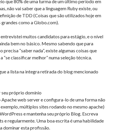
eio que 80% de uma turma de um último período em
mas, não vai saber que a linguagem Ruby existe, ou
efinição de TDD (Coisas que são utilizados hoje em
 grandes como a Globo.com).
 entrevistei muitos candidatos para estágio, e o nível
 ainda bem no básico. Mesmo sabendo que para
ão precisa “saber nada”, existe algumas coisas que
a “se classificar melhor” numa seleção técnica.
ue a lista na integra retirada do blog mencionado
r seu próprio domínio
 o Apache web server e configura-lo de uma forma não
r exemplo, múltiplos sites rodando no mesmo apache)
o WordPress e mantenha seu próprio Blog. Escreva
ts e regularmente. Uma boa escrita é uma habilidade
a dominar esta profissão.