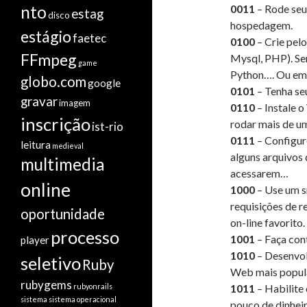
nto
0011
– Rode seu
estag
disco
hospedagem.
estágio
faetec
0100
– Crie pel
FFmpeg
Mysql, PHP). Se
game
Python…. Ou em
globo.com
google
0101
– Tenha seu
gravar
imagem
0110
– Instale 
inscrição
rodar mais de u
ist-rio
0111
– Configure
leitura
medieval
alguns arquivos
multimedia
acessarem…
online
1000
– Use um s
requisições de r
oportunidade
on-line favorito.
processo
1001
– Faça con
player
1010
– Desenvol
seletivo
Ruby
Web mais popul
rubygems
rubyonrails
1011
– Habilite
sistema
sistema operacional
pouco de dinheir