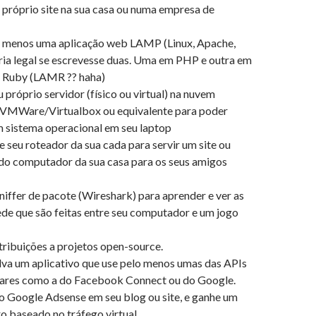
 próprio site na sua casa ou numa empresa de
o menos uma aplicação web LAMP (Linux, Apache,
ria legal se escrevesse duas. Uma em PHP e outra em
 Ruby (LAMR ?? haha)
 próprio servidor (físico ou virtual) na nuvem
o VMWare/Virtualbox ou equivalente para poder
m sistema operacional em seu laptop
 seu roteador da sua cada para servir um site ou
 do computador da sua casa para os seus amigos
niffer de pacote (Wireshark) para aprender e ver as
ede que são feitas entre seu computador e um jogo
tribuições a projetos open-source.
va um aplicativo que use pelo menos umas das APIs
ares como a do Facebook Connect ou do Google.
 o Google Adsense em seu blog ou site, e ganhe um
o baseado no tráfego virtual.