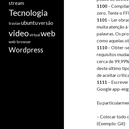
stream
1100
– Compilar
Tecnologia
zero. Tente o F
1101
– Ler obras
ubuntu
versão
travian
muita atenção à 
video
web
palavras. Os pr
virtual
como aquelas ob
web browser
1110
– Obter-se
Wordpress
requisitos muda
cerca de 99,99%
deste último tip
de aceitar críti
1111
– Escrever
Google app-eng
Eu particularmen
– Colocar todo 
(Exemplo: Git)