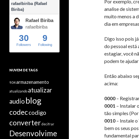
Por exemplo, cr
rafaelbiriba (Rafael
analise de siste
Biriba)
muito menos a d
Rafael Biriba
dia em empresas
rafaelbiriba
30
9
Digo isso pois já
Followers
Following
do pessoal está
estagiar, você n
podem te ajudar 
NUVEM DE TAGS
Então abaixo seg
armazenamento
9.04
acima:
atualizar
atualizando
0000
– Registra
blog
audio
0001
– Instalar
codec
codigo
tão simples (Po
0010
– Instale 
converter
decifrar
bem os seus pos
Desenvolvime
fundamental par