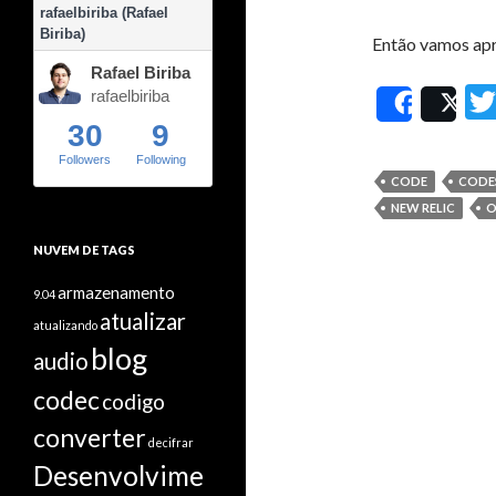
rafaelbiriba (Rafael
Biriba)
Então vamos apr
Rafael Biriba
rafaelbiriba
Share
Po
30
9
Followers
Following
CODE
CODE
NEW RELIC
O
NUVEM DE TAGS
armazenamento
9.04
atualizar
atualizando
blog
audio
codec
codigo
converter
decifrar
Desenvolvime