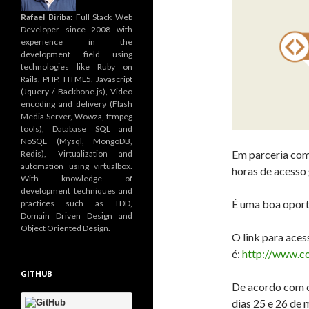
Rafael Biriba
: Full Stack Web
Developer since 2008 with
experience in the
development field using
technologies like Ruby on
Rails, PHP, HTML5, Javascript
(Jquery / Backbone.js), Video
encoding and delivery (Flash
Media Server, Wowza, ffmpeg
tools), Database SQL and
NoSQL (Mysql, MongoDB,
Em parceria com
Redis), Virtualization and
automation using virtualbox.
horas de acesso 
With knowledge of
development techniques and
É uma boa oport
practices such as TDD,
Domain Driven Design and
Object Oriented Design.
O link para ace
é:
http://www.c
GITHUB
De acordo com o 
dias 25 e 26 de