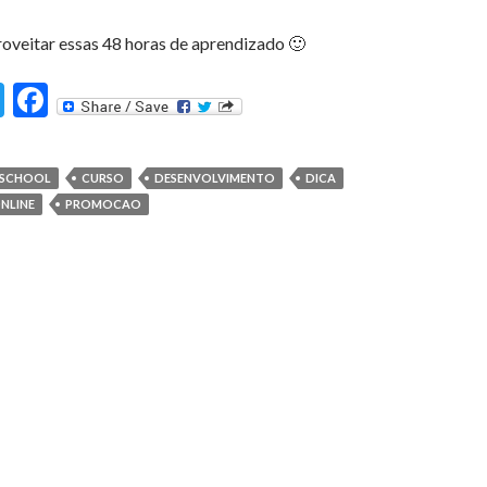
oveitar essas 48 horas de aprendizado 🙂
T
F
st
w
ac
itt
e
SCHOOL
CURSO
DESENVOLVIMENTO
DICA
er
b
NLINE
PROMOCAO
o
o
k