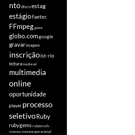
nto
estag
disco
estágio
faetec
FFmpeg
game
globo.com
google
gravar
imagem
inscrição
ist-rio
leitura
medieval
multimedia
online
oportunidade
processo
player
seletivo
Ruby
rubygems
rubyonrails
sistema
sistema operacional