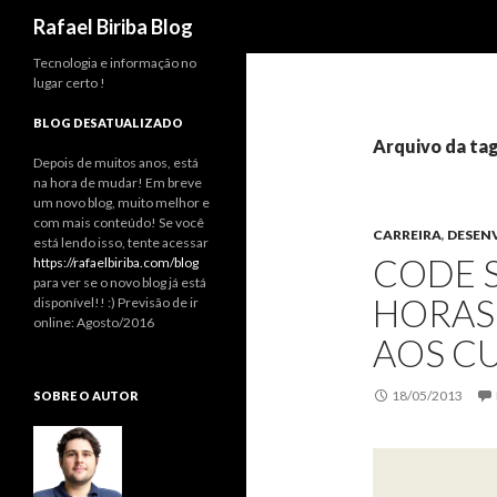
Pesquisar
Rafael Biriba Blog
Tecnologia e informação no
lugar certo !
BLOG DESATUALIZADO
Arquivo da tag
Depois de muitos anos, está
na hora de mudar! Em breve
um novo blog, muito melhor e
com mais conteúdo! Se você
CARREIRA
,
DESEN
está lendo isso, tente acessar
CODE S
https://rafaelbiriba.com/blog
para ver se o novo blog já está
HORAS
disponível!! :) Previsão de ir
online: Agosto/2016
AOS C
18/05/2013
SOBRE O AUTOR