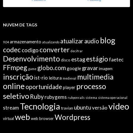
NUVEM DE TAGS
blog
atualizar
audio
armazenamento
9.04
atualizando
codec
converter
codigo
decifrar
Desenvolvimento
estágio
estag
faetec
disco
FFmpeg
globo.com
gravar
google
imagem
game
inscrição
multimedia
ist-rio
leitura
medieval
online
processo
oportunidade
player
seletivo
Ruby
rubygems
rubyonrails
sistema
sistema operacional
video
Tecnologia
ubuntu
stream
versão
travian
web
Wordpress
virtual
web browser