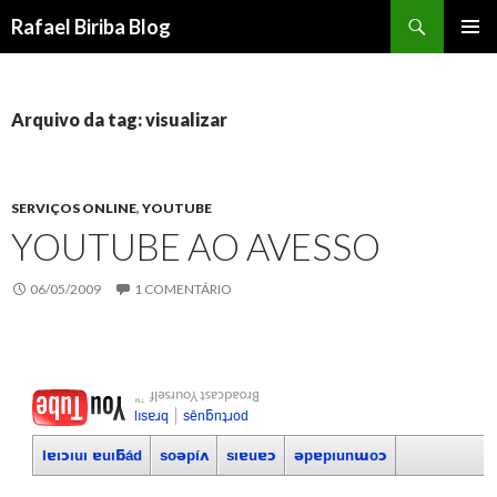
Pesquisar
Rafael Biriba Blog
PULAR
MENU
PARA
PRINCI
O
CONTEÚDO
Arquivo da tag: visualizar
SERVIÇOS ONLINE
,
YOUTUBE
YOUTUBE AO AVESSO
06/05/2009
1 COMENTÁRIO