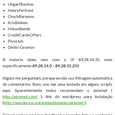
UngartBaslow
HenryFertront
ChuchBerwons
KrisBelews
HilsonBendt
CreditCardsOffers
PivoLiub
Dmitri Gromov
A maioria deles vem com o IP 89.28.14.35, mais
especificamente
89.28.14.0 – 89.28.15.255
Alguns me perguntam, porque eu não uso filtragem automática
de comentários. Bom, vou dar uma testada em alguns scripts
aqui. Aparentemente todos recomendam o akismet (
http://akismet.com/
), link do wordpress para instalação
(
http://wordpress.org/extend/plugins/akismet/
).
Depois coloco aqui meu feedback a respeito dele e a sua forma