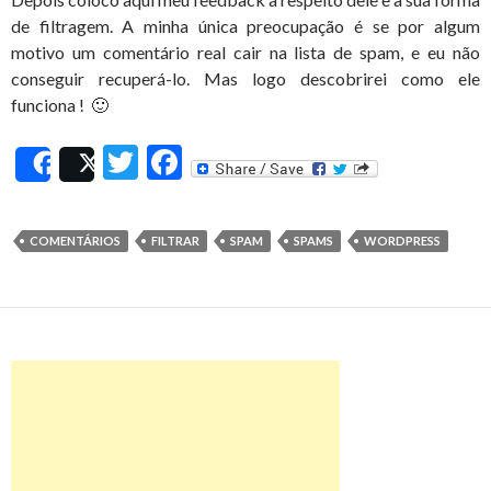
de filtragem. A minha única preocupação é se por algum
motivo um comentário real cair na lista de spam, e eu não
conseguir recuperá-lo. Mas logo descobrirei como ele
funciona ! 🙂
T
F
Share
Post
w
ac
itt
e
COMENTÁRIOS
FILTRAR
SPAM
SPAMS
WORDPRESS
er
b
o
o
k