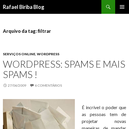
Pesquisar
Rafael Biriba Blog
PULAR
MENU
PARA
PRINCI
O
CONTEÚDO
Arquivo da tag: filtrar
SERVIÇOS ONLINE
,
WORDPRESS
WORDPRESS: SPAMS E MAIS
SPAMS !
27/06/2009
6 COMENTÁRIOS
É incrível o poder que
as pessoas tem de
projetar novas
maneiras de mandar