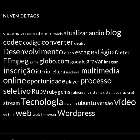
NUVEM DE TAGS
blog
atualizar
audio
armazenamento
9.04
atualizando
codec
converter
codigo
decifrar
Desenvolvimento
estágio
estag
faetec
disco
FFmpeg
globo.com
gravar
google
imagem
game
inscrição
multimedia
ist-rio
leitura
medieval
online
processo
oportunidade
player
seletivo
Ruby
rubygems
rubyonrails
sistema
sistema operacional
video
Tecnologia
ubuntu
stream
versão
travian
web
Wordpress
virtual
web browser