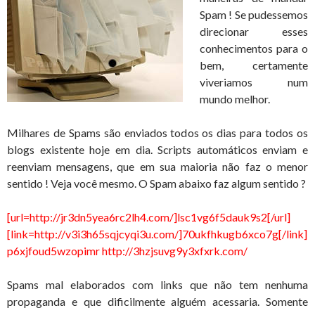
Spam ! Se pudessemos
direcionar esses
conhecimentos para o
bem, certamente
viveriamos num
mundo melhor.
Milhares de Spams são enviados todos os dias para todos os
blogs existente hoje em dia. Scripts automáticos enviam e
reenviam mensagens, que em sua maioria não faz o menor
sentido ! Veja você mesmo. O Spam abaixo faz algum sentido ?
[url=http://jr3dn5yea6rc2lh4.com/]lsc1vg6f5dauk9s2[/url]
[link=http://v3i3h65sqjcyqi3u.com/]70ukfhkugb6xco7g[/link]
p6xjfoud5wzopimr http://3hzjsuvg9y3xfxrk.com/
Spams mal elaborados com links que não tem nenhuma
propaganda e que dificilmente alguém acessaria. Somente