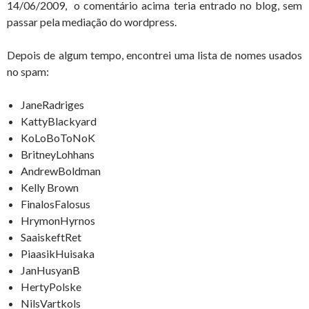
14/06/2009, o comentário acima teria entrado no blog, sem
passar pela mediação do wordpress.
Depois de algum tempo, encontrei uma lista de nomes usados
no spam:
JaneRadriges
KattyBlackyard
KoLoBoToNoK
BritneyLohhans
AndrewBoldman
Kelly Brown
FinalosFalosus
HrymonHyrnos
SaaiskeftRet
PiaasikHuisaka
JanHusyanB
HertyPolske
NilsVartkols