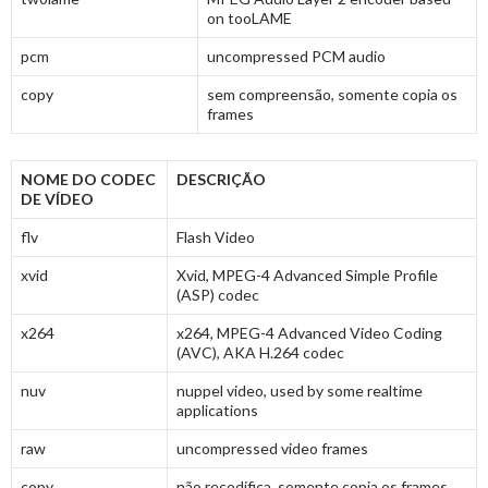
on tooLAME
pcm
uncompressed PCM audio
copy
sem compreensão, somente copia os
frames
NOME DO CODEC
DESCRIÇÃO
DE VÍDEO
flv
Flash Video
xvid
Xvid, MPEG-4 Advanced Simple Profile
(ASP) codec
x264
x264, MPEG-4 Advanced Video Coding
(AVC), AKA H.264 codec
nuv
nuppel video, used by some realtime
applications
raw
uncompressed video frames
copy
não recodifica, somente copia os frames