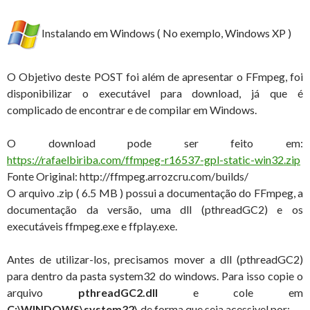
Instalando em Windows ( No exemplo, Windows XP )
O Objetivo deste POST foi além de apresentar o FFmpeg, foi
disponibilizar o executável para download, já que é
complicado de encontrar e de compilar em Windows.
O download pode ser feito em:
https://rafaelbiriba.com/ffmpeg-r16537-gpl-static-win32.zip
Fonte Original: http://ffmpeg.arrozcru.com/builds/
O arquivo .zip ( 6.5 MB ) possui a documentação do FFmpeg, a
documentação da versão, uma dll (pthreadGC2) e os
executáveis ffmpeg.exe e ffplay.exe.
Antes de utilizar-los, precisamos mover a dll (pthreadGC2)
para dentro da pasta system32 do windows. Para isso copie o
arquivo
pthreadGC2.dll
e cole em
C:\WINDOWS\system32\
de forma que seja acessivel por: