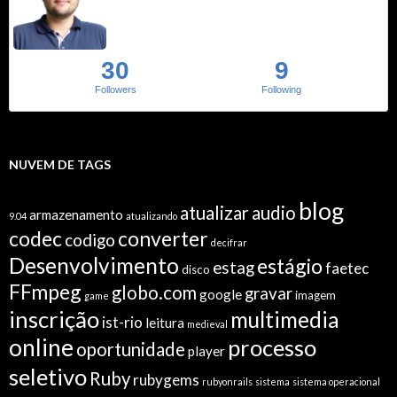
30
9
Followers
Following
NUVEM DE TAGS
blog
atualizar
audio
armazenamento
9.04
atualizando
codec
converter
codigo
decifrar
Desenvolvimento
estágio
estag
faetec
disco
FFmpeg
globo.com
gravar
google
imagem
game
inscrição
multimedia
ist-rio
leitura
medieval
online
processo
oportunidade
player
seletivo
Ruby
rubygems
rubyonrails
sistema
sistema operacional