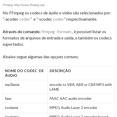
FFmpeg: http://www.ffmpeg.org/
No FFmpeg os codecs de áudio e vídeo são selecionados por:
“-acodec
codec
” e “-vcodec
codec
” respectivamente.
Através do comando:
ffmpeg -formats
, é possível listar os
formatos de arquivos de entrada e saída, e também os codecs
suportados.
Abaixo segue algumas das opçoes comuns:
NOME DO CODEC DE
DESCRIÇÃO
ÁUDIO
mp3lame
encode to VBR, ABR or CBR MP3 with
LAME
faac
FAAC AAC audio encoder
toolame
MPEG Audio Layer 2 encoder
twolame
MPEG Audio Layer 2 encoder based