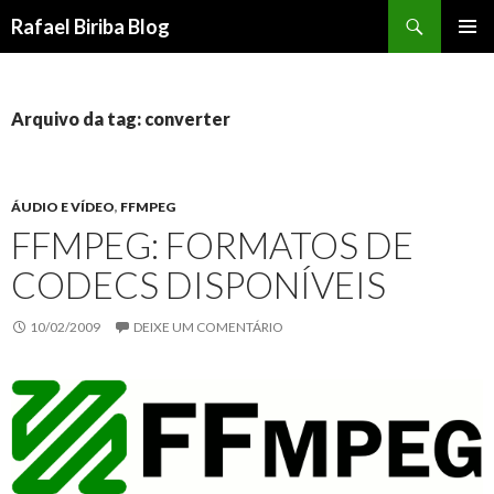
Pesquisar
Rafael Biriba Blog
PULAR
MENU
PARA
PRINCI
O
CONTEÚDO
Arquivo da tag: converter
ÁUDIO E VÍDEO
,
FFMPEG
FFMPEG: FORMATOS DE
CODECS DISPONÍVEIS
10/02/2009
DEIXE UM COMENTÁRIO