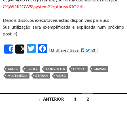
C:\WINDOWS\system32\pthreadGC2.dll
Depois disso, os executáveis estão disponíveis para uso !
Sua utilização será exemplificada e explicada num próximo
post. =)
T
F
Share
Post
w
ac
itt
e
AUDIO
CODEC
CONVERTER
FFMPEG
GRAVAR
er
b
MULTIMEDIA
STREAM
VIDEO
o
o
← ANTERIOR
1
2
k
Navegação
por