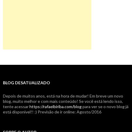
BLOG DESATUALIZADO
Depois de muitos anos, está na hora de mudar! Em breve um novo
blog, muito melhor e com mais conteúdo! Se você está lendo isso,
tente acessar
https://rafaelbiriba.com/blog
para ver se o novo blog já
está disponível!! :) Previsão de ir online: Agosto/2016