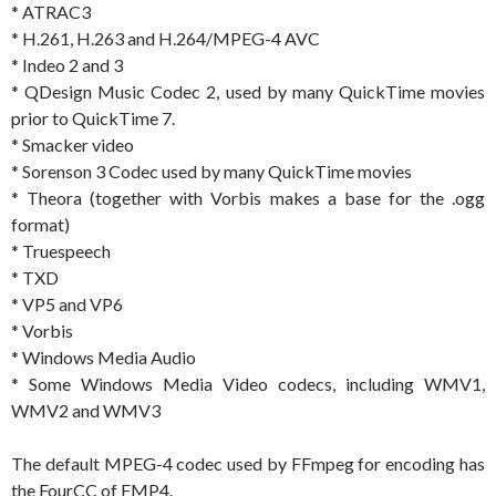
* ATRAC3
* H.261, H.263 and H.264/MPEG-4 AVC
* Indeo 2 and 3
* QDesign Music Codec 2, used by many QuickTime movies
prior to QuickTime 7.
* Smacker video
* Sorenson 3 Codec used by many QuickTime movies
* Theora (together with Vorbis makes a base for the .ogg
format)
* Truespeech
* TXD
* VP5 and VP6
* Vorbis
* Windows Media Audio
* Some Windows Media Video codecs, including WMV1,
WMV2 and WMV3
The default MPEG-4 codec used by FFmpeg for encoding has
the FourCC of FMP4.