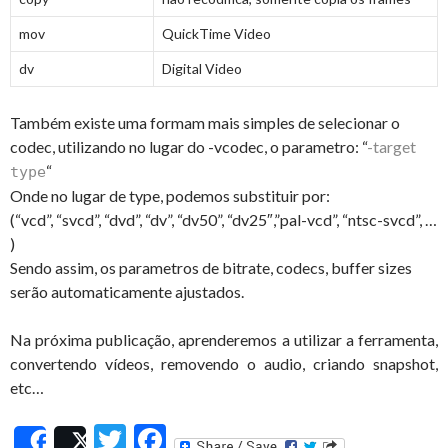
mov
QuickTime Video
dv
Digital Video
Também existe uma formam mais simples de selecionar o
codec, utilizando no lugar do -vcodec, o parametro: “
-target
“
type
Onde no lugar de type, podemos substituir por:
(“vcd”, “svcd”, “dvd”, “dv”, “dv50”, “dv25″,”pal-vcd”, “ntsc-svcd”, …
)
Sendo assim, os parametros de bitrate, codecs, buffer sizes
serão automaticamente ajustados.
Na próxima publicação, aprenderemos a utilizar a ferramenta,
convertendo vídeos, removendo o audio, criando snapshot,
etc…
T
F