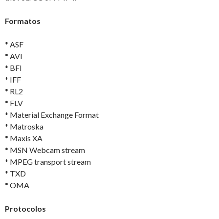
Formatos
* ASF
* AVI
* BFI
* IFF
* RL2
* FLV
* Material Exchange Format
* Matroska
* Maxis XA
* MSN Webcam stream
* MPEG transport stream
* TXD
* OMA
Protocolos