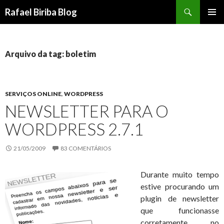
Pesquisar
Rafael Biriba Blog
PULAR
MENU
PARA
PRINCI
O
CONTEÚDO
Arquivo da tag: boletim
SERVIÇOS ONLINE
,
WORDPRESS
NEWSLETTER PARA O
WORDPRESS 2.7.1
21/05/2009
83 COMENTÁRIOS
Durante muito tempo
estive procurando um
plugin de newsletter
que funcionasse
corretamente no