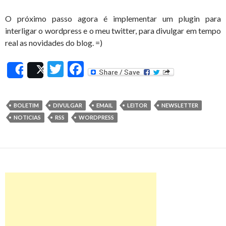
O próximo passo agora é implementar um plugin para
interligar o wordpress e o meu twitter, para divulgar em tempo
real as novidades do blog. =)
T
F
Share
Post
w
ac
itt
e
BOLETIM
DIVULGAR
EMAIL
LEITOR
NEWSLETTER
er
b
NOTICIAS
RSS
WORDPRESS
o
o
k