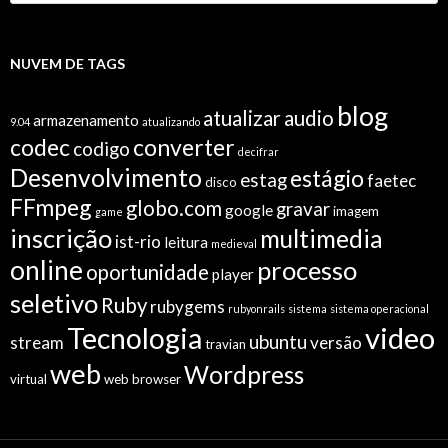
NUVEM DE TAGS
blog
atualizar
audio
armazenamento
9.04
atualizando
codec
converter
codigo
decifrar
Desenvolvimento
estágio
estag
faetec
disco
FFmpeg
globo.com
gravar
google
imagem
game
inscrição
multimedia
ist-rio
leitura
medieval
online
processo
oportunidade
player
seletivo
Ruby
rubygems
rubyonrails
sistema
sistema operacional
video
Tecnologia
ubuntu
stream
versão
travian
web
Wordpress
virtual
web browser