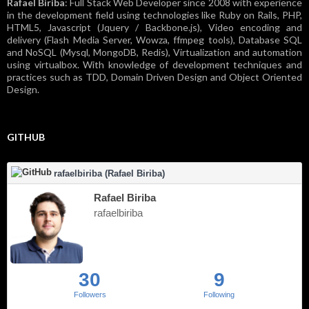
Rafael Biriba
: Full Stack Web Developer since 2008 with experience
in the development field using technologies like Ruby on Rails, PHP,
HTML5, Javascript (Jquery / Backbone.js), Video encoding and
delivery (Flash Media Server, Wowza, ffmpeg tools), Database SQL
and NoSQL (Mysql, MongoDB, Redis), Virtualization and automation
using virtualbox. With knowledge of development techniques and
practices such as TDD, Domain Driven Design and Object Oriented
Design.
GITHUB
rafaelbiriba (Rafael Biriba)
Rafael Biriba
rafaelbiriba
30
9
Followers
Following